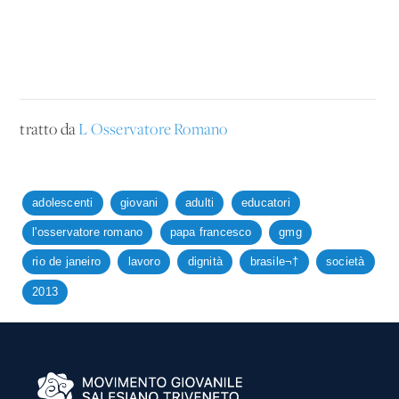
tratto da
L'Osservatore Romano
adolescenti
giovani
adulti
educatori
l'osservatore romano
papa francesco
gmg
rio de janeiro
lavoro
dignità
brasile¬†
società
2013