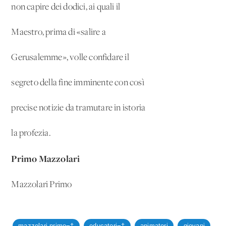
non capire dei dodici, ai quali il
Maestro, prima di «salire a
Gerusalemme», volle confidare il
segreto della fine imminente con così
precise notizie da tramutare in istoria
la profezia.
Primo Mazzolari
Mazzolari Primo
mazzolari primo¬†
educatori¬†
animatori
giovani