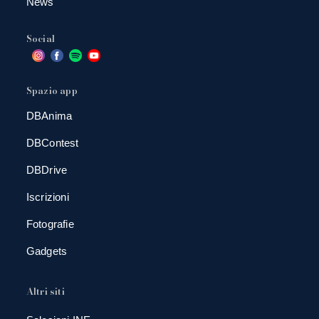
News
Social
Spazio app
DBAnima
DBContest
DBDrive
Iscrizioni
Fotografie
Gadgets
Altri siti