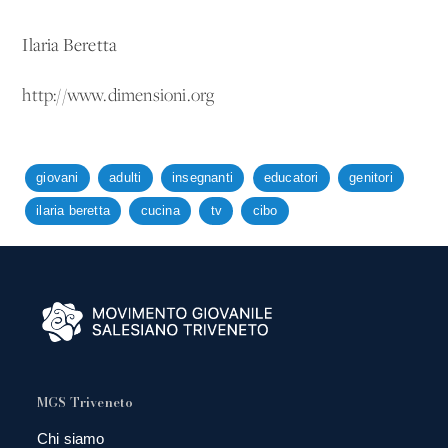
Ilaria Beretta
http://www.dimensioni.org
giovani
adulti
insegnanti
educatori
genitori
ilaria beretta
cucina
tv
cibo
MGS Triveneto
Chi siamo