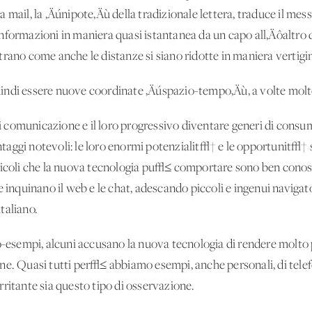
 mail, la ‚Äúnipote‚Äù della tradizionale lettera, traduce il mess
informazioni in maniera quasi istantanea da un capo all‚Äôaltr
trano come anche le distanze si siano ridotte in maniera vertigi
indi essere nuove coordinate ‚Äúspazio-tempo‚Äù, a volte molt
comunicazione e il loro progressivo diventare generi di consumo
aggi notevoli: le loro enormi potenzialit√† e le opportunit√† so
icoli che la nuova tecnologia pu√≤ comportare sono ben conosciu
 inquinano il web e le chat, adescando piccoli e ingenui navigatori
taliano.
ro-esempi, alcuni accusano la nuova tecnologia di rendere molto 
ne. Quasi tutti per√≤ abbiamo esempi, anche personali, di tele
ritante sia questo tipo di osservazione.