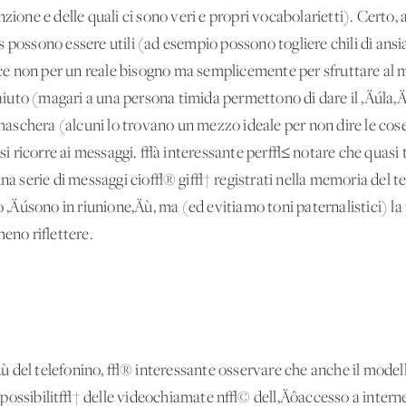
zione e delle quali ci sono veri e propri vocabolarietti). Certo, a
 possono essere utili (ad esempio possono togliere chili di ansi
disce non per un reale bisogno ma semplicemente per sfruttare a
uto (magari a una persona timida permettono di dare il ‚Äúla‚Ä
schera (alcuni lo trovano un mezzo ideale per non dire le cos
 si ricorre ai messaggi. √à interessante per√≤ notare che quasi tu
una serie di messaggi cio√® gi√† registrati nella memoria del te
ùo ‚Äúsono in riunione‚Äù, ma (ed evitiamo toni paternalistici) l
meno riflettere.
ù del telefonino, √® interessante osservare che anche il mode
 possibilit√† delle videochiamate n√© dell‚Äôaccesso a intern