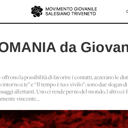
MANIA da Giovani
ffrono la possibilità di favorire i contatti, azzerano le di
to intorno a te” e “Il tempo è tuo: vivilo”: sono due slogan
saggi allettanti. Uno ci rende perno del mondo, l'altro ci 
mente vincente...