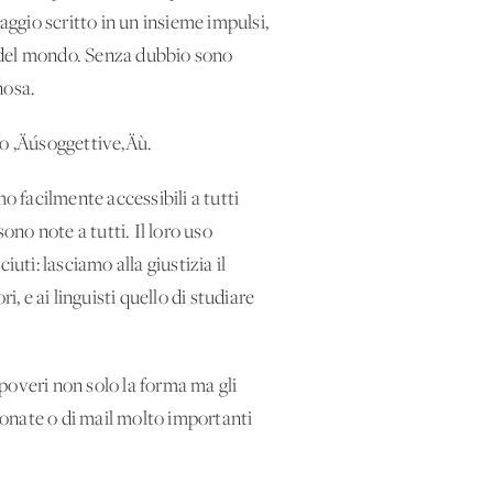
aggio scritto in un insieme impulsi,
o del mondo. Senza dubbio sono
nosa.
o ‚Äúsoggettive‚Äù.
 facilmente accessibili a tutti
no note a tutti. Il loro uso
ti: lasciamo alla giustizia il
, e ai linguisti quello di studiare
poveri non solo la forma ma gli
fonate o di mail molto importanti