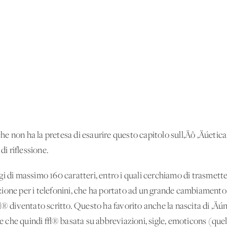
e non ha la pretesa di esaurire questo capitolo sull‚Äô ‚Äúeti
di riflessione.
i di massimo 160 caratteri, entro i quali cerchiamo di trasmette
zione per i telefonini, che ha portato ad un grande cambiament
 √® diventato scritto. Questo ha favorito anche la nascita di 
† e che quindi √® basata su abbreviazioni, sigle, emoticons (quel