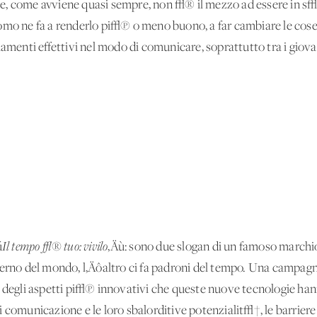
e, come avviene quasi sempre, non √® il mezzo ad essere in s√©
omo ne fa a renderlo pi√π o meno buono, a far cambiare le cos
biamenti effettivi nel modo di comunicare, soprattutto tra i gio
ú
Il tempo √® tuo: vivilo
‚Äù: sono due slogan di un famoso marchio
 perno del mondo, l‚Äôaltro ci fa padroni del tempo. Una campa
e degli aspetti pi√π innovativi che queste nuove tecnologie han
 comunicazione e le loro sbalorditive potenzialit√†, le barriere