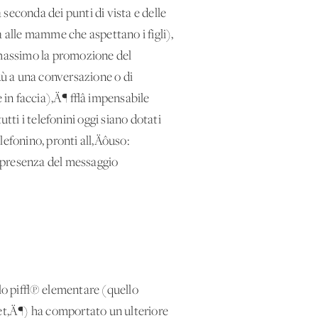
 seconda dei punti di vista e delle
a alle mamme che aspettano i figli),
l massimo la promozione del
ù a una conversazione o di
e in faccia)‚Ä¶ √â impensabile
tti i telefonini oggi siano dotati
lefonino, pronti all‚Äôuso:
a presenza del messaggio
llo pi√π elementare (quello
et‚Ä¶) ha comportato un ulteriore