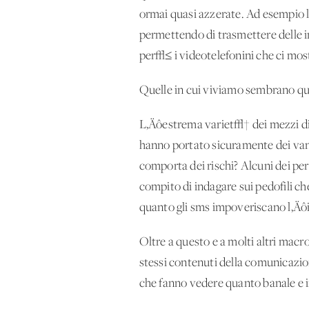
ormai quasi azzerate. Ad esempio la
permettendo di trasmettere delle 
per√≤ i videotelefonini che ci mos
Quelle in cui viviamo sembrano qu
L‚Äôestrema variet√† dei mezzi di 
hanno portato sicuramente dei vant
comporta dei rischi? Alcuni dei per
compito di indagare sui pedofili che
quanto gli sms impoveriscano l‚Äôi
Oltre a questo e a molti altri mac
stessi contenuti della comunicazio
che fanno vedere quanto banale e ir