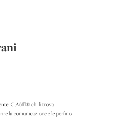
ani
gente. C‚Äô√® chi li trova
erire la comunicazione e le perfino