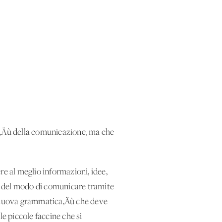
ca‚Äù della comunicazione, ma che
re al meglio informazioni, idee,
o del modo di comunicare tramite
‚Äúnuova grammatica‚Äù che deve
le piccole faccine che si