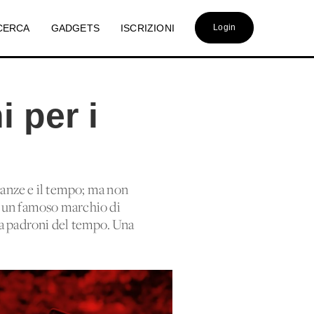
CERCA
GADGETS
ISCRIZIONI
Login
 per i
stanze e il tempo; ma non
 di un famoso marchio di
fa padroni del tempo. Una