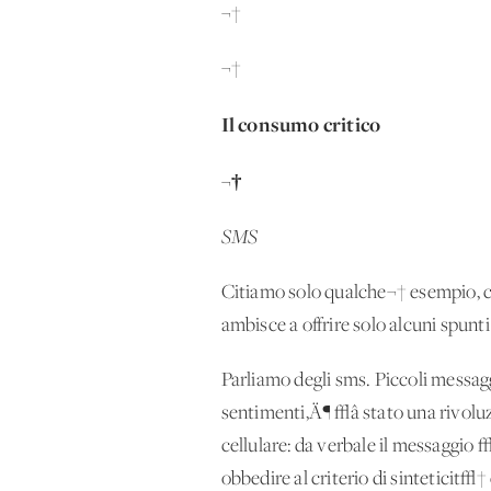
¬†
¬†
Il consumo critico
¬†
SMS
Citiamo solo qualche¬† esempio, ch
ambisce a offrire solo alcuni spunti 
Parliamo degli sms. Piccoli messagg
sentimenti‚Ä¶ √â stato una rivolu
cellulare: da verbale il messaggio
obbedire al criterio di sinteticit√