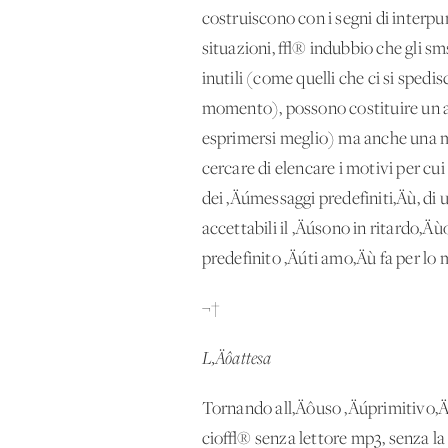
costruiscono con i segni di interpun
situazioni, √® indubbio che gli sms
inutili (come quelli che ci si spe
momento), possono costituire un ai
esprimersi meglio) ma anche una ma
cercare di elencare i motivi per cui
dei ‚Äúmessaggi predefiniti‚Äù, di 
accettabili il ‚Äúsono in ritardo‚Ä
predefinito ‚Äúti amo‚Äù fa per lo 
¬†
L‚Äôattesa
Tornando all‚Äôuso ‚Äúprimitivo‚Ä
cio√® senza lettore mp3, senza la