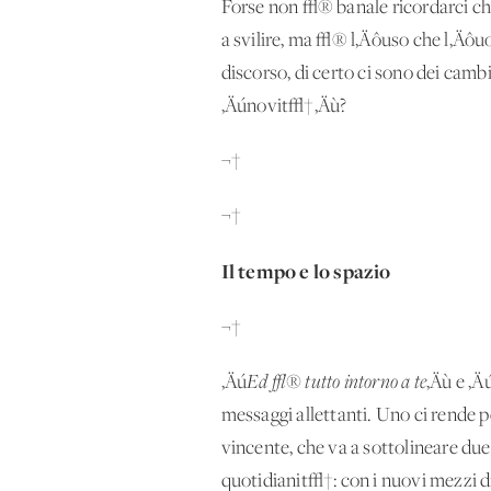
Forse non √® banale ricordarci ch
a svilire, ma √® l‚Äôuso che l‚Äôu
discorso, di certo ci sono dei cam
‚Äúnovit√†‚Äù?
¬†
¬†
Il tempo e lo spazio
¬†
‚Äú
Ed √® tutto intorno a te
‚Äù e ‚Ä
messaggi allettanti. Uno ci rende
vincente, che va a sottolineare du
quotidianit√†: con i nuovi mezzi di