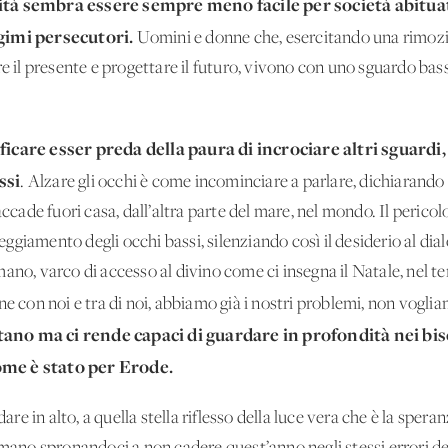
lità sembra essere sempre meno facile per società abituat
egimi persecutori.
Uomini e donne che, esercitando una rimozio
re il presente e progettare il futuro, vivono con uno sguardo ba
ficare esser preda della paura di incrociare altri sguardi, 
ssi
. Alzare gli occhi è come incominciare a parlare, dichiarando
accade fuori casa, dall’altra parte del mare, nel mondo. Il perico
teggiamento degli occhi bassi, silenziando così il desiderio al dia
ano, varco di accesso al divino come ci insegna il Natale, nel t
ne con noi e tra di noi, abbiamo già i nostri problemi, non vogli
tano ma ci rende capaci di guardare in profondità nei bi
ome è stato per Erode.
dare in alto, a quella stella riflesso della luce vera che è la spe