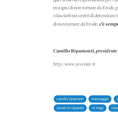
quel senso di responsabilità per l’
in sogno di non tornare da Erode, per
o lasciarli nei centri di detenzione
c’è sempr
di non tornare da Erode:
Camillo Ripamonti
, presidente
http://www.avvenire.it
camillo ripamonti
messaggio
alzare lo sguardo
re magi
futu