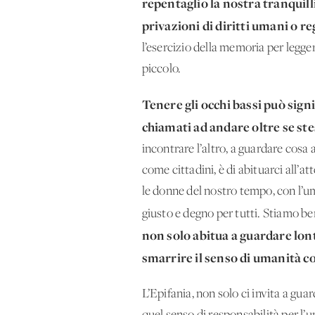
repentaglio la nostra tranquil
privazioni di diritti umani o r
l’esercizio della memoria per legge
piccolo.
Tenere gli occhi bassi può signi
chiamati ad andare oltre se ste
incontrare l’altro, a guardare cosa 
come cittadini, è di abituarci all’at
le donne del nostro tempo, con l’um
giusto e degno per tutti. Stiamo be
non solo abitua a guardare lon
smarrire il senso di umanità c
L’Epifania, non solo ci invita a guar