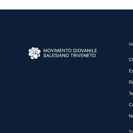
M
C
E
R
Te
Co
N
So