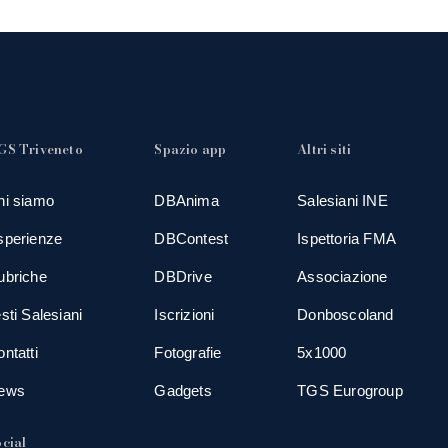
GS Triveneto
Spazio app
Altri siti
hi siamo
DBAnima
Salesiani INE
sperienze
DBContest
Ispettoria FMA
ubriche
DBDrive
Associazione
sti Salesiani
Iscrizioni
Donboscoland
ntatti
Fotografie
5x1000
ews
Gadgets
TGS Eurogroup
cial