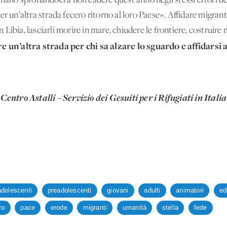
umano spronandoci a non cadere quest’anno negli stessi errori d
 un’altra strada fecero ritorno al loro Paese». Affidare migranti e
 in Libia, lasciarli morire in mare, chiudere le frontiere, costrui
e un’altra strada per chi sa alzare lo sguardo e affidarsi al
 Centro Astalli – Servizio dei Gesuiti per i Rifugiati in Italia
adolescenti
preadolescenti
giovani
adulti
animatori
ed
ro
pace
erode
migranti
umanità
stella
fede