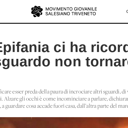
Epifania ci ha ricor
 sguardo non tornar
icare esser preda della paura di incrociare altri sguardi, di 
si. Alzare gli occhi è come incominciare a parlare, dichiara
, a guardare cosa accade fuori casa, dall’altra parte del ma