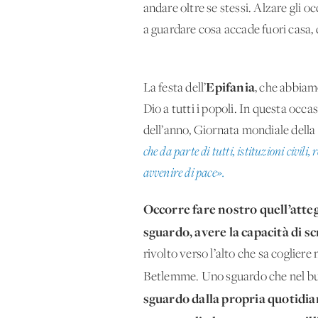
andare oltre se stessi. Alzare gli o
a guardare cosa accade fuori casa, 
Epifania
La festa dell’
, che abbiam
Dio a tutti i popoli. In questa occ
dell’anno, Giornata mondiale della
che da parte di tutti, istituzioni civili,
avvenire di pace».
Occorre fare nostro quell’atte
sguardo, avere la capacità di sc
rivolto verso l’alto che sa cogliere
Betlemme. Uno sguardo che nel buio 
sguardo dalla propria quotidian