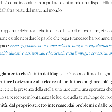
cchi è come incominciare a parlare, dichiarando una disponibilità
dall’altra parte del mare, nel mondo.
o appena celebrato anche in questo inizio di nuovo anno, ci ricor
asione è utile ricordare le parole che papa Francesco ha pronunci
 pace:
«Non spegniamo la speranza nel loro cuore; non soffochiamo le 
 realtà educative, assistenziali ed ecclesiali, ci sia l’impegno per assicura
ggiamento che è stato dei Magi
, che è proprio di molti migrant
rutare l’orizzonte alla ricerca di un futuro migliore, più g
 nel cielo la presenza della stella, una luce come una speranza che
sa percepire in lontananza le luci di quella terra, luogo del pr
ità, dal proprio stretto interesse, dai problemi e dalle