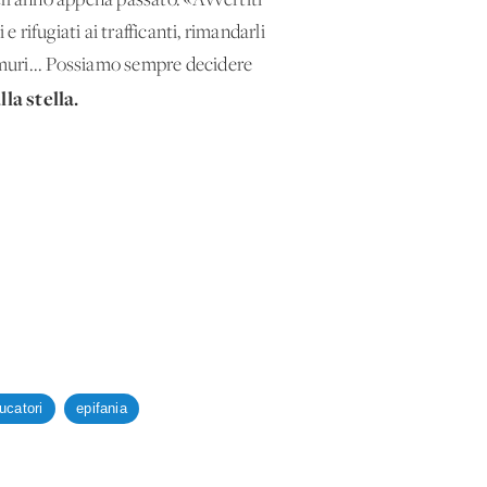
ell’anno appena passato. «Avvertiti
 rifugiati ai trafficanti, rimandarli
re muri... Possiamo sempre decidere
la stella.
ucatori
epifania