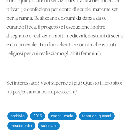
stiro (quindi offre un servizio di stiratura del bucato ai
privati) e confeziona per conto di scuole materne set
per la nanna. Realizzano costumi da danza da 0,
curando l’idea, il progetto e l’esecuzione, inoltre
disegnano e realizzano abiti medievali, costumi di scena
e da carnevale. Tra i loro clienti ci sono anche istituti
religiosi per cui realizziamo gli abiti femminili.
Sei interessato? Vuoi saperne di più? Questo il loro sito:
https://casamain.wordpress.com/
archivio
2016
eventi jesolo
festa dei giovani
misericordia
salesiani