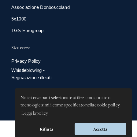
Associazione Donboscoland
5x1000
TGS Eurogroup
Sicurezza
Privacy Policy
Whistleblowing -
Segnalazione illeciti
Noi e terze parti selezionate utilizziamo cookie o
tecnologie simili come specificato nella cookie policy.
Leggi la policy
Rifiuta
Accetta
Versione app: 3.64.2 (18ea8745)