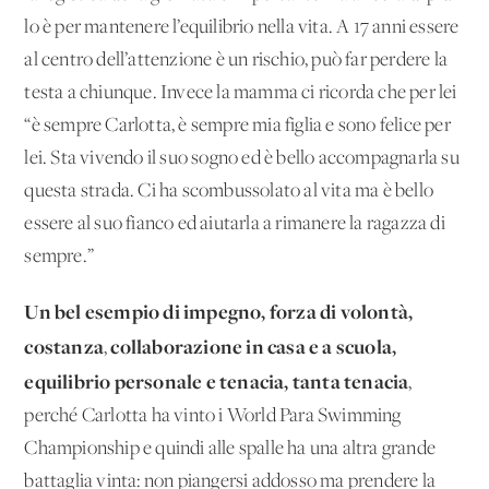
lo è per mantenere l’equilibrio nella vita. A 17 anni essere
al centro dell’attenzione è un rischio, può far perdere la
testa a chiunque. Invece la mamma ci ricorda che per lei
“è sempre Carlotta, è sempre mia figlia e sono felice per
lei. Sta vivendo il suo sogno ed è bello accompagnarla su
questa strada. Ci ha scombussolato al vita ma è bello
essere al suo fianco ed aiutarla a rimanere la ragazza di
sempre.”
Un bel esempio di impegno, forza di volontà,
costanza
collaborazione in casa e a scuola,
,
equilibrio personale e tenacia, tanta tenacia
,
perché Carlotta ha vinto i World Para Swimming
Championship e quindi alle spalle ha una altra grande
battaglia vinta: non piangersi addosso ma prendere la