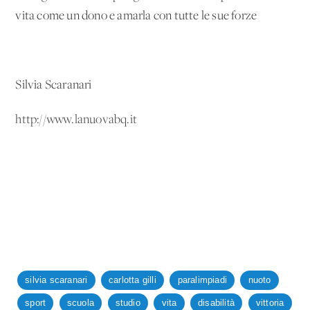
vita come un dono e amarla con tutte le sue forze
Silvia Scaranari
http://www.lanuovabq.it
silvia scaranari
carlotta gilli
paralimpiadi
nuoto
sport
scuola
studio
vita
disabilità
vittoria