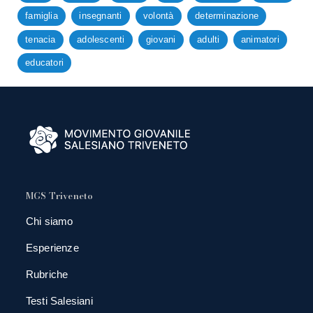
famiglia
insegnanti
volontà
determinazione
tenacia
adolescenti
giovani
adulti
animatori
educatori
MGS Triveneto
Chi siamo
Esperienze
Rubriche
Testi Salesiani