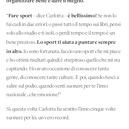
organizzare bene e dare il meglio.
Fare sport
è bellissimo!
“
– dice Carlotta –
Se non lo
fai cadi in due errori: o passi tutto il tempo sui libri, pensi
solo allo studio e ti isoli, o perdi tempo e il tempo è un
Lo sport ti aiuta a puntare sempre
bene prezioso.
in alto.
Io sono fortunata, faccio uno sport che mi piace
e ho ottimi risultati quindi è strepitoso quello che mi sta
capitando. Ho avuto occasione di conoscere tanta
gente, di conoscere tante culture. E poi, quando riesci a
salire sul podio, quando senti suonare per te l’inno
nazionale…che emozione!”
Sì, questa volta Carlotta ha sentito l’inno cinque volte
suonare per lei, un vero record.