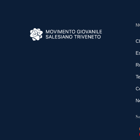
M
C
E
R
Te
Co
N
So