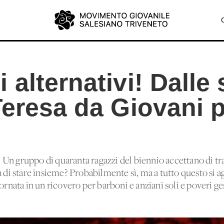
alternativi! Dalle
eresa da Giovani p
Un gruppo di quaranta ragazzi del biennio accettano di tra
a di stare insieme? Probabilmente sì, ma a tutto questo si
ornata in un ricovero per barboni e anziani soli e poveri ge