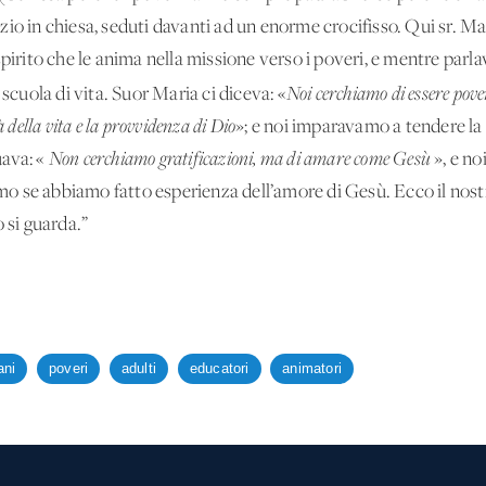
io in chiesa, seduti davanti ad un enorme crocifisso. Qui sr. Mar
spirito che le anima nella missione verso i poveri, e mentre par
 scuola di vita. Suor Maria ci diceva: «
Noi cerchiamo di essere pov
 della vita e la provvidenza di Dio
»; e noi imparavamo a tendere l
uava: «
Non cerchiamo gratificazioni, ma di amare come Gesù
», e n
o se abbiamo fatto esperienza dell’amore di Gesù. Ecco il nos
 si guarda.”
ani
poveri
adulti
educatori
animatori