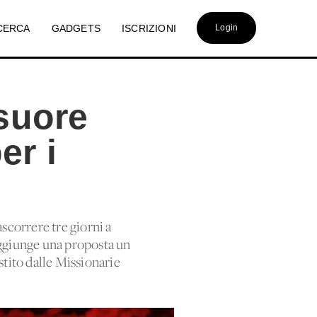
CERCA
GADGETS
ISCRIZIONI
Login
 suore
er i
scorrere tre giorni a
 aggiunge una proposta un
stito dalle Missionarie