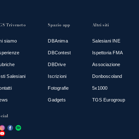
GS Triveneto
Spazio app
Altri siti
hi siamo
DBAnima
Salesiani INE
sperienze
DBContest
Ispettoria FMA
ubriche
DBDrive
Associazione
sti Salesiani
Iscrizioni
Donboscoland
ntatti
Fotografie
5x1000
ews
Gadgets
TGS Eurogroup
cial