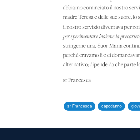
abbiamo cominciato il nostro serviz
madre Teresa e delle sue suore, lo 
il nostro servizio diventava per noi
per sperimentare insieme la precarietà
stringerne una. Suor Maria contin
perché eravamo lì e ci domandavam
alternativo; dipende da che parte lo
sr Francesca
sr Francesca
capodanno
giov