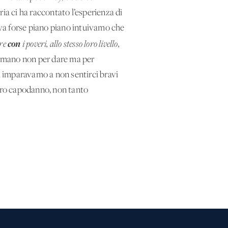
ia ci ha raccontato l’esperienza di
lava forse piano piano intuivamo che
con
ere
i poveri, allo stesso loro livello,
a mano non per dare ma per
oi imparavamo a non sentirci bravi
tro capodanno, non tanto