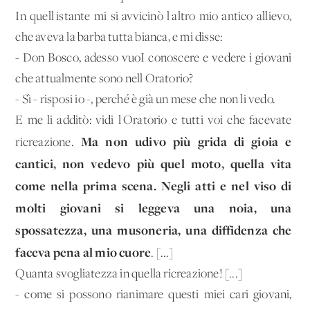
In quell'istante mi si avvicinò l'altro mio antico allievo,
che aveva la barba tutta bianca, e mi disse:
- Don Bosco, adesso vuoI conoscere e vedere i giovani
che attualmente sono nell'Oratorio?
- Sì - risposi io -, perché è già un mese che non li vedo.
E me li additò: vidi l'Oratorio e tutti voi che facevate
Ma non udivo più grida di gioia e
ricreazione.
cantici, non vedevo più quel moto, quella vita
come nella prima scena. Negli atti e nel viso di
molti giovani si leggeva una noia, una
spossatezza, una musoneria, una diffidenza che
faceva pena al mio cuore
. [...]
Quanta svogliatezza in quella ricreazione! [...]
- come si possono rianimare questi miei cari giovani,