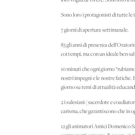
loro voglia di vivere. Sono loro il 
Sono loro i protagonisti di tutte l
7 giorni di apertura settimanale.
85 gli anni di presenza dell’Orato
coi tempi, ma con un ideale ben sald
10 minuti che ogni giorno “rubiamo 
nostri impegni e le nostre fatiche. 
giorno su temi di attualità educand
2 i salesiani (sacerdote e coadiuto
carisma, che garantiscono che in ogni
12 gli animatori Amici Domenico Sav