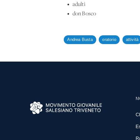
adulti
don Bosco
Andrea Busta
oratorio
attività
M
C
E
R