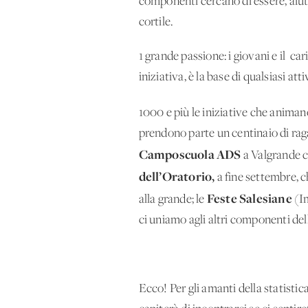
componenti cercano di essere, aiuta
cortile.
1 grande passione: i giovani e il ca
iniziativa, è la base di qualsiasi atti
1000 e più le iniziative che animano
prendono parte un centinaio di ragaz
Camposcuola ADS
a Valgrande c
dell’Oratorio,
a fine settembre, ch
Feste Salesiane
alla grande; le
(Im
ci uniamo agli altri componenti dell
Ecco! Per gli amanti della statisti