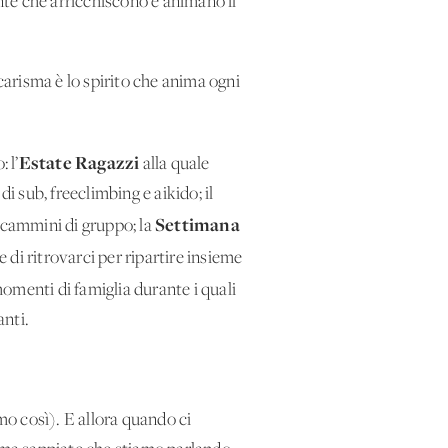
ente che arricchiscono e animano il
 carisma è lo spirito che anima ogni
Estate Ragazzi
 l’
alla quale
i sub, freeclimbing e aikido; il
Settimana
i cammini di gruppo; la
e di ritrovarci per ripartire insieme
enti di famiglia durante i quali
anti.
mo così). E allora quando ci