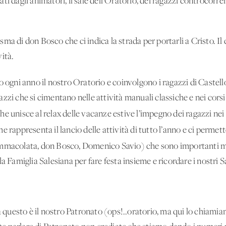
ti dagli animatori, il sale dell’Oratorio, dei ragazzi controcorr
risma di don Bosco che ci indica la strada per portarli a Cristo. Il
vità.
 ogni anno il nostro Oratorio e coinvolgono i ragazzi di Castello:
zi che si cimentano nelle attività manuali classiche e nei corsi d
he unisce al relax delle vacanze estive l’impegno dei ragazzi ne
e rappresenta il lancio delle attività di tutto l’anno e ci permett
macolata, don Bosco, Domenico Savio) che sono importanti mom
a Famiglia Salesiana per fare festa insieme e ricordare i nostri S
ca questo è il nostro Patronato (ops!..oratorio, ma qui lo chiamia