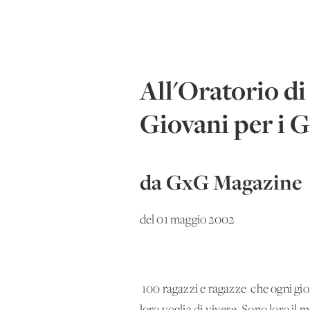
All'Oratorio di
Giovani per i 
da GxG Magazine
del 01 maggio 2002
100 ragazzi e ragazze che ogni giorn