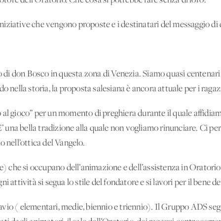
motore dell’Oratorio. Che cosa si potrebbe fare senza di loro?
e iniziative che vengono proposte e i destinatari del messaggio d
rio di don Bosco in questa zona di Venezia. Siamo quasi centena
o nella storia, la proposta salesiana è ancora attuale per i ragazz
al gioco” per un momento di preghiera durante il quale affidiamo
E’ una bella tradizione alla quale non vogliamo rinunciare. Ci pe
o nell’ottica del Vangelo.
re) che si occupano dell’animazione e dell’assistenza in Oratorio
 attività si segua lo stile del fondatore e si lavori per il bene d
io ( elementari, medie, biennio e triennio). Il Gruppo ADS segue