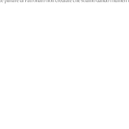
irete parlare di Patronato non crediate che stiamo dando i numer