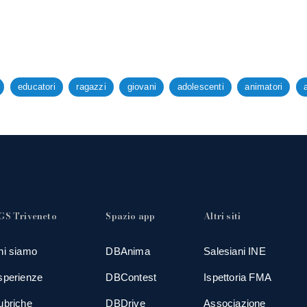
educatori
ragazzi
giovani
adolescenti
animatori
GS Triveneto
Spazio app
Altri siti
hi siamo
DBAnima
Salesiani INE
sperienze
DBContest
Ispettoria FMA
ubriche
DBDrive
Associazione