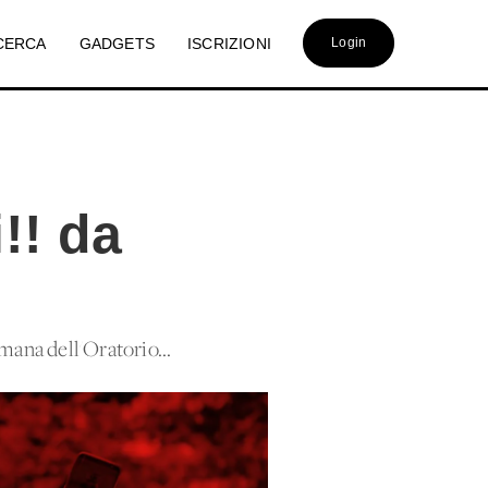
CERCA
GADGETS
ISCRIZIONI
Login
!! da
imana dell'Oratorio...