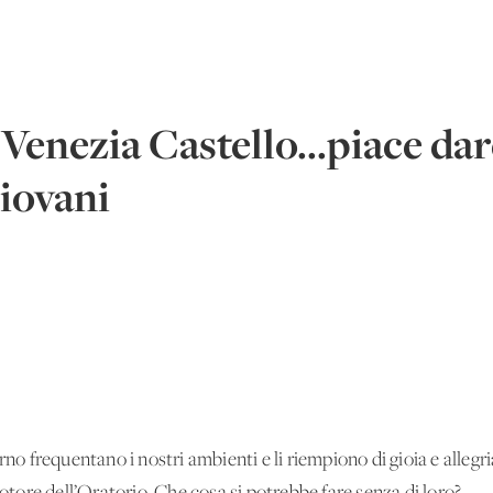
 Venezia Castello...piace dar
Giovani
o frequentano i nostri ambienti e li riempiono di gioia e allegri