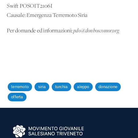
Swift POSOIT2106I
Causale: Emergenza Terremoto Siria
Per domande ed informazioni:
pdo@donboscomor.org
terremoto
siria
turchia
aleppo
donazione
offerta