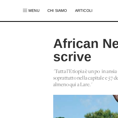
MENU
CHI SIAMO
ARTICOLI
African Ne
scrive
"Tutta l’Etiopia è un po' in ansi
soprattutto nella capitale e 57 d
almeno qui a Lare."