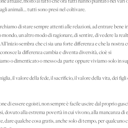
ne attuale, molto al fatto che ora tutti hanno piantato nei vari 
agli animali... tutti sono presi nel coltivare.
erchiamo di stare sempre attenti alle relazioni, ad entrare bene i
o mondo, un altro modo di ragionare, di sentire, di vedere la real
All’inizio sembra che ci sia una forte differenza e che la nostra c
si conosce la differenza cambia e diventa diversità, cioè si
biamo o dimenticato o messo da parte oppure viviamo solo in sup
iglia, il valore della fede, il sacrificio, il valore della vita, dei fig
ne di essere egoisti, non sempre è facile uscire dal proprio guscio
essi, dovuto alla estrema povertà in cui vivono, alla mancanza di 
te, dare qualche cosa gratis, anche solo di tempo, per qualcuno c