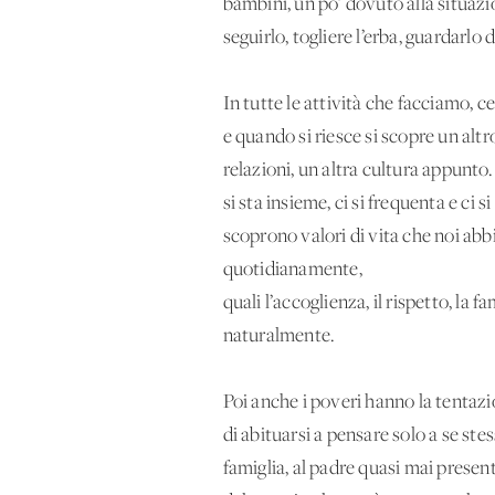
bambini, un po’ dovuto alla situazio
seguirlo, togliere l’erba, guardarlo d
In tutte le attività che facciamo, c
e quando si riesce si scopre un altr
relazioni, un'altra cultura appunto. 
si sta insieme, ci si frequenta e ci 
scoprono valori di vita che noi ab
quotidianamente,
quali l’accoglienza, il rispetto, la fam
naturalmente.
Poi anche i poveri hanno la tentazio
di abituarsi a pensare solo a se st
famiglia, al padre quasi mai presen