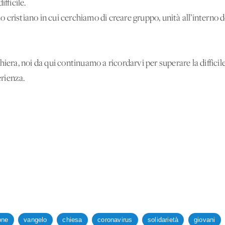
fficile.
lo cristiano in cui cerchiamo di creare gruppo, unità all’interno d
iera, noi da qui continuamo a ricordarvi per superare la difficil
erienza.
one
vangelo
chiesa
coronavirus
solidarietà
giovani