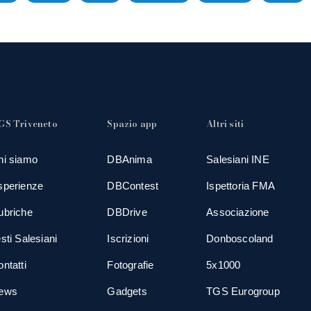
GS Triveneto
Spazio app
Altri siti
hi siamo
DBAnima
Salesiani INE
sperienze
DBContest
Ispettoria FMA
ubriche
DBDrive
Associazione
sti Salesiani
Iscrizioni
Donboscoland
ntatti
Fotografie
5x1000
ews
Gadgets
TGS Eurogroup