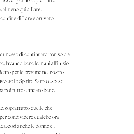
si 200 al giorno soprattutto
ua, almeno qui a Lare.
 confine di Lare e arrivato
permesso di continuare non solo a
e, lavando bene le mani all’inizio
ricato per le cresime nel nostro
davvero lo Spirito Santo è sceso
ma poi tutto è andato bene.
ie, soprattutto quelle che
, per condividere qualche ora
ca, così anche le donne e i