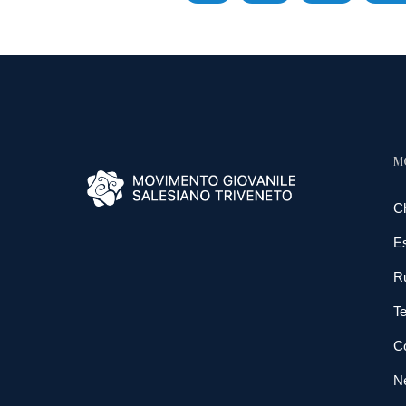
M
C
E
R
Te
Co
N