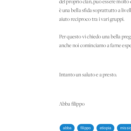
del proprio clan, può essere molto di
è una bella sfida soprattutto a livel
aiuto reciproco tra i vari gruppi.
Per questo vi chiedo una bella pregh
anche noi cominciamo a farne esp
Intanto un saluto e a presto.
Abba filippo
abba
filippo
etiopia
missi