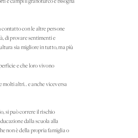
orti e campi il granoturco e bisogna
n contatto con le altre persone
tà, di provare sentimenti e
ultura sia migliore in tutto, ma più
erficie e che loro vivono
li e molti altri.. e anche viceversa
, si può correre il rischio
educazione dalla scuola alla
he non è della propria famiglia o