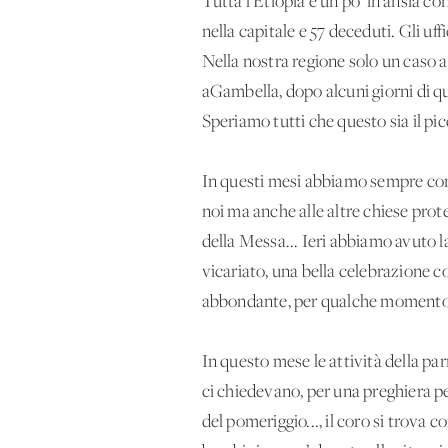
Tutta l’Etiopia è un po’ in ansia co
nella capitale e 57 deceduti. Gli uff
Nella nostra regione solo un caso ac
aGambella, dopo alcuni giorni di q
Speriamo tutti che questo sia il pi
In questi mesi abbiamo sempre cont
noi ma anche alle altre chiese prot
della Messa... Ieri abbiamo avuto la
vicariato, una bella celebrazione co
abbondante, per qualche momento non
In questo mese le attività della pa
ci chiedevano, per una preghiera pe
del pomeriggio..., il coro si trova