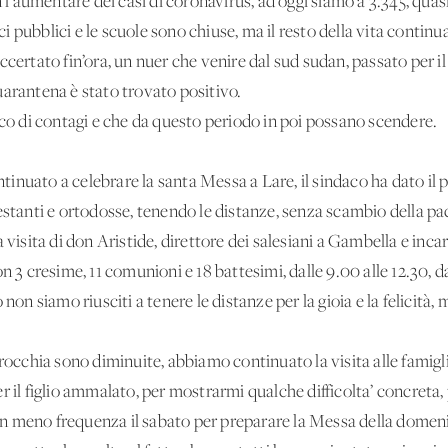
n l’aumentare dei casi di coronavirus, ad oggi siamo a 3.345, qua
ici pubblici e le scuole sono chiuse, ma il resto della vita contin
certato fin’ora, un nuer che venire dal sud sudan, passato per il
uarantena è stato trovato positivo.
cco di contagi e che da questo periodo in poi possano scendere.
inuato a celebrare la santa Messa a Lare, il sindaco ha dato il 
estanti e ortodosse, tenendo le distanze, senza scambio della pac
 visita di don Aristide, direttore dei salesiani a Gambella e inca
n 3 cresime, 11 comunioni e 18 battesimi, dalle 9.00 alle 12.30, 
 siamo riusciti a tenere le distanze per la gioia e la felicità, 
rrocchia sono diminuite, abbiamo continuato la visita alle famigl
r il figlio ammalato, per mostrarmi qualche difficolta’ concreta
 con meno frequenza il sabato per preparare la Messa della domeni