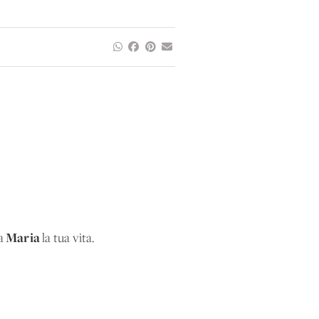
Maria
 a
la tua vita.