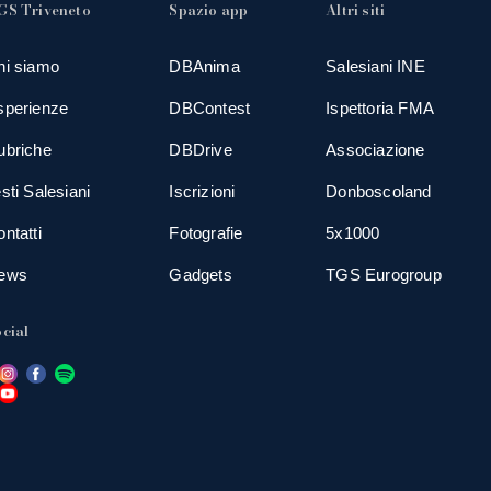
GS Triveneto
Spazio app
Altri siti
hi siamo
DBAnima
Salesiani INE
sperienze
DBContest
Ispettoria FMA
ubriche
DBDrive
Associazione
sti Salesiani
Iscrizioni
Donboscoland
ntatti
Fotografie
5x1000
ews
Gadgets
TGS Eurogroup
cial