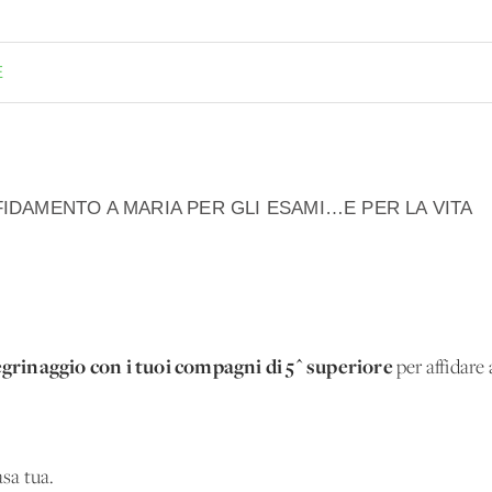
E
FIDAMENTO A MARIA PER GLI ESAMI…E PER LA VITA
egrinaggio con i tuoi compagni di 5^ superiore
per affidare
asa tua.