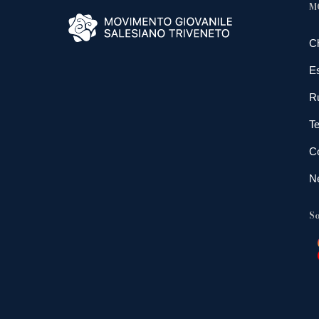
M
C
E
R
Te
Co
N
So