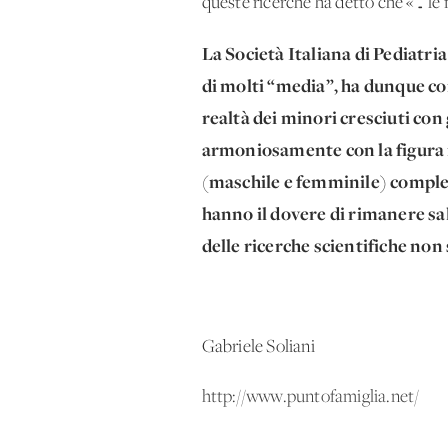
queste ricerche ha detto che «… le
La Società Italiana di Pediatri
di molti “media”, ha dunque conc
realtà dei minori cresciuti con
armoniosamente con la figura m
(maschile e femminile) complem
hanno il dovere di rimanere sal
delle ricerche scientifiche non
Gabriele Soliani
http://www.puntofamiglia.net/