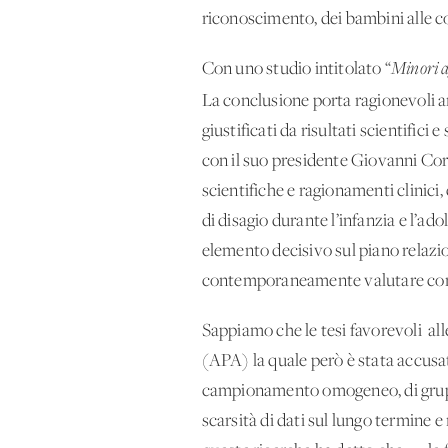
riconoscimento, dei bambini alle co
Con uno studio intitolato “
Minori af
La conclusione porta ragionevoli
giustificati da risultati scientific
con il suo presidente Giovanni Corse
scientifiche e ragionamenti clinici,
di disagio durante l’infanzia e l’ad
elemento decisivo sul piano relazio
contemporaneamente valutare contest
Sappiamo che le tesi favorevoli al
(APA) la quale però è stata accusa
campionamento omogeneo, di gruppi 
scarsità di dati sul lungo termine 