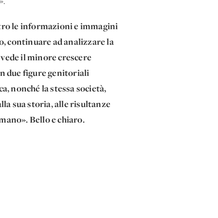
».
ntro le informazioni e immagini
to, continuare ad analizzare la
 vede il minore crescere
 due figure genitoriali
a, nonché la stessa società,
a sua storia, alle risultanze
umano». Bello e chiaro.