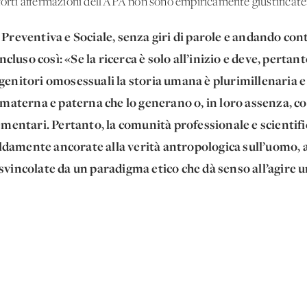
 forti affermazioni dell’APA non sono empiricamente giustificate
a Preventiva e Sociale, senza giri di parole e andando co
luso così: «Se la ricerca è solo all’inizio e deve, pertan
 genitori omosessuali la storia umana è plurimillenaria e
aterna e paterna che lo generano o, in loro assenza, con
entari. Pertanto, la comunità professionale e scientific
damente ancorate alla verità antropologica sull’uomo, all
 svincolate da un paradigma etico che dà senso all’agire 