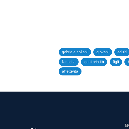
gabriele soliani
giovani
adulti
famiglia
genitorialità
figli
affettività
M