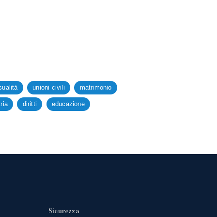
ualità
unioni civili
matrimonio
ria
diritti
educazione
Sicurezza