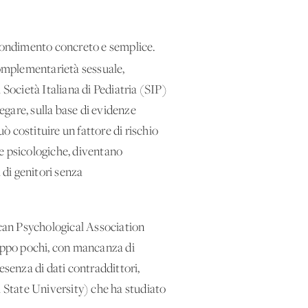
ofondimento concreto e semplice.
complementarietà sessuale,
a Società Italiana di Pediatria (SIP)
negare, sulla base di evidenze
uò costituire un fattore di rischio
ute psicologiche, diventano
 di genitori senza
ican Psychological Association
roppo pochi, con mancanza di
senza di dati contraddittori,
a State University) che ha studiato