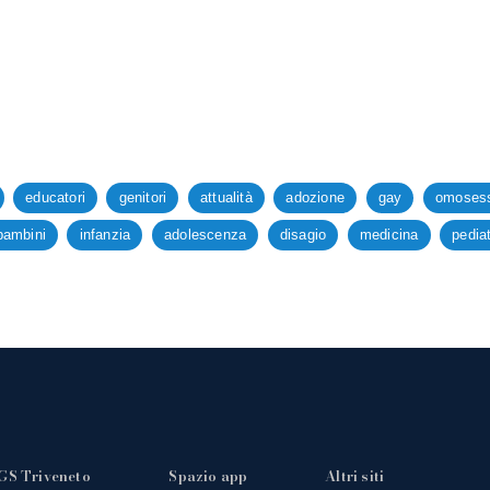
educatori
genitori
attualità
adozione
gay
omosess
bambini
infanzia
adolescenza
disagio
medicina
pediat
GS Triveneto
Spazio app
Altri siti