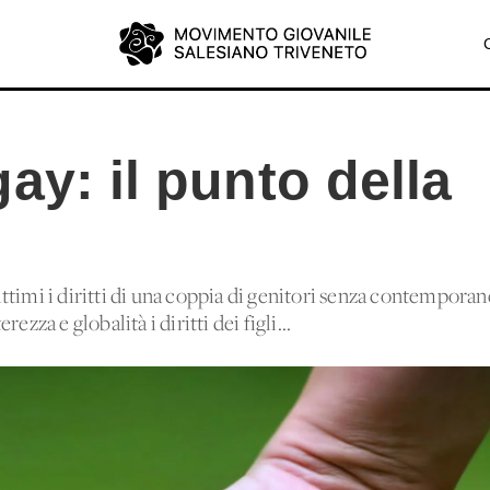
ay: il punto della
e
ttimi i diritti di una coppia di genitori senza contempor
zza e globalità i diritti dei figli...