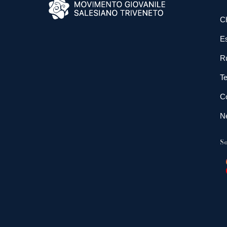
C
E
R
Te
Co
N
So