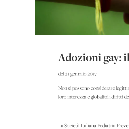
Adozioni gay: i
del 21 gennaio 2017
Non si possono considerare legitti
loro interezza e globalità i diritti dei 
La Società Italiana Pediatria Prev