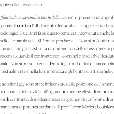
ppie dello stesso sesso.
fidati ad omosessuali: il punto della ricerca
”, ci presenta un appr
contro
 argomenti
l’affidamento dei bambini a coppie senza la 
i e sociologici. Due anni fa su questo tema era intervenuta anche l
llo. Le parole della SIP erano precise: « ….. Non si può infatti 
 che una famiglia costituita da due genitori dello stesso genere p
olescenza, quando il confronto con i coetanei e le relative ricad
nale. Non si possono considerare legittimi i diritti di una coppia
ualmente e nella loro interezza e globalità i diritti dei figli».
le adozioni gay sono state influenzate dalla posizione dell’Amer
ta di scarsa obiettività sull’argomento perché gli studi erano t
di confronto, di inadeguatezza del gruppo di confronto, di pre
e mancanza di potenza statistica. Il prof. Loren Marks (Louisian