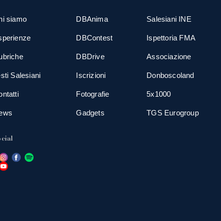
hi siamo
DBAnima
Salesiani INE
sperienze
DBContest
Ispettoria FMA
ubriche
DBDrive
Associazione
sti Salesiani
Iscrizioni
Donboscoland
ntatti
Fotografie
5x1000
ews
Gadgets
TGS Eurogroup
cial