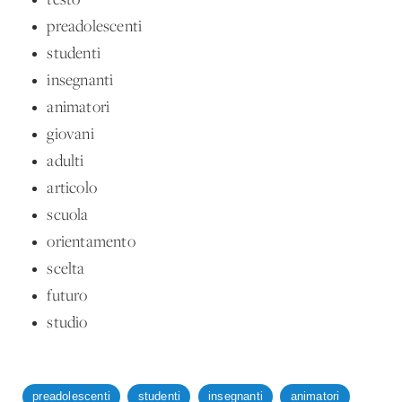
testo
preadolescenti
studenti
insegnanti
animatori
giovani
adulti
articolo
scuola
orientamento
scelta
futuro
studio
preadolescenti
studenti
insegnanti
animatori