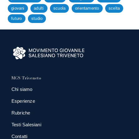
giovani
adulti
scuola
orientamento
scelta
futuro
studio
MGS Triveneto
Chi siamo
Esperienze
Rubriche
Testi Salesiani
Contatti