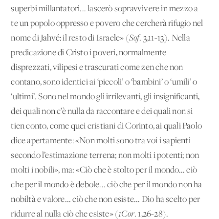
superbi millantatori... lascerò sopravvivere in mezzo a
te un popolo oppresso e povero che cercherà rifugio nel
nome di Jahvé: il resto di Israele» (
Sof
.
3,11-13). Nella
predicazione di Cristo i poveri, normalmente
disprezzati, vilipesi e trascurati come zen che non
contano, sono identici ai ‘piccoli’ o ‘bambini’ o ‘umili’ o
‘ultimi’. Sono nel mondo gli irrilevanti, gli insignificanti,
dei quali non c’è nulla da raccontare e dei quali non si
tien conto, come quei cristiani di Corinto, ai quali Paolo
dice apertamente: «Non molti sono tra voi i sapienti
secondo l’estimazione terrena; non molti i potenti; non
molti i nobili», ma: «Ciò che è stolto per il mondo... ciò
che per il mondo è debole... ciò che per il mondo non ha
nobiltà e valore... ciò che non esiste... Dio ha scelto per
ridurre al nulla ciò che esiste» (
1Cor
.
1,26-28).