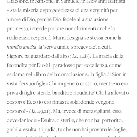
Giacobbe, in Sansone, in Samuele, in Giovanni Battista
– sta la miseria e spregevolezza di una verginità per
amore di Dio, perché Dio, fedele alla sua azione
promessa, intende portare non altrimenti anche la
realizzazione: perciò Maria designa se stessa come la
humilis ancilla
,
la ‘serva umile, spregevole’, a cui il
Signore ha guardato dall’alto (
Lc
.
1,48). La grazia della
fecondità per Dio è il paradosso per eccellenza, come
esclama nel «libro della consolazione» la figlia di Sion in
vista dei suoi figli: «Chi mi generò costoro, mentre io ero
priva di figli e sterile, bandita e ripudiata? Chi ha allevato
costoro? Ecco io ero rimasta sola; donde vengono
costoro?» (
Is
. 49,21).
Ma, invece di meravigliarsi, essa
deve dar lode: «Esulta, o sterile, che non hai partorito;
giubila, esulta, tripudia, tu che non hai provato le doglie,