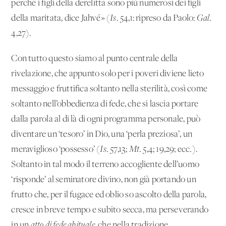
perché i figli della derelitta sono più numerosi dei figli
della maritata, dice Jahvé» (
Is
.
54,1:
ripreso da Paolo:
Gal
.
4,27).
Con tutto questo siamo al punto centrale della
rivelazione, che appunto solo per i poveri diviene lieto
messaggio e fruttifica soltanto nella sterilità, così come
soltanto nell’obbedienza di fede, che si lascia portare
dalla parola al di là di ogni programma personale, può
diventare un ‘tesoro’ in Dio, una ‘perla preziosa’, un
meraviglioso ‘possesso’ (
Is
.
57,13;
Mt
.
5,4;
19,29; ecc.).
Soltanto in tal modo il terreno accogliente dell’uomo
‘risponde’ al seminatore divino, non già portando un
frutto che, per il fugace ed oblio so ascolto della parola,
cresce in breve tempo e subito secca, ma perseverando
in un
atto di fede abituale
,
che nella tradizione