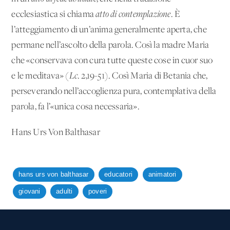
ecclesiastica si chiama
atto di contemplazione
.
È
l’atteggiamento di un’anima generalmente aperta, che
permane nell’ascolto della parola. Così la madre Maria
che «conservava con cura tutte queste cose in cuor suo
e le meditava» (
Lc
.
2,19-51). Così Maria di Betania che,
perseverando nell’accoglienza pura, contemplativa della
parola, fa l’«unica cosa necessaria».
Hans Urs Von Balthasar
hans urs von balthasar
educatori
animatori
giovani
adulti
poveri