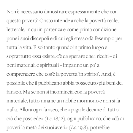
Non è necessario dimostrare espressamente che con
questa povertà Cristo intende anche la povertà reale,
letterale, in cui in partenza e come prima condizione
pone i suoi discepoli e di cui egli stesso dà l’esempio per
tutta la vita. E soltanto quando in primo luogo e
soprattutto essa esiste, c’è da sperare che i ricchi – di
beni materiali e spirituali – imparino un po’ a
comprendere che cos’è la povertà ‘in spirito’. Anzi, è
possibile che il pubblicano abbia posseduto più beni del
fariseo. Ma se non si incomincia con la povertà
materiale, tutto rimane un nobile mormorio e non si fa
nulla. Allora ogni fariseo, che «paga le decime di tutto
ciò che possiede» (
Lc
.
18,12), ogni pubblicano, che «dà ai
poveri la metà dei suoi averi» (
Lc
.
19,8), potrebbe