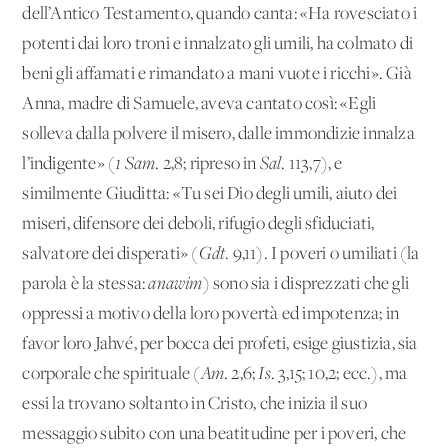
dell’Antico Testamento, quando canta: «Ha rovesciato i
potenti dai loro troni e innalzato gli umili, ha colmato di
beni gli affamati e rimandato a mani vuote i ricchi». Già
Anna, madre di Samuele, aveva cantato così: «Egli
solleva dalla polvere il misero, dalle immondizie innalza
l’indigente» (
1 Sam
.
2,8; ripreso in
Sal
.
113,7), e
similmente Giuditta: «Tu sei Dio degli umili, aiuto dei
miseri, difensore dei deboli, rifugio degli sfiduciati,
salvatore dei disperati» (
Gdt
.
9,11). I poveri o umiliati (la
parola è la stessa:
anawim
)
sono sia i disprezzati che gli
oppressi a motivo della loro povertà ed impotenza; in
favor loro Jahvé, per bocca dei profeti, esige giustizia, sia
corporale che spirituale (
Am
.
2,6;
Is
.
3,15;
10,2; ecc.), ma
essi la trovano soltanto in Cristo, che inizia il suo
messaggio subito con una beatitudine per i poveri, che