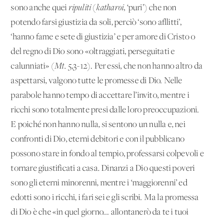
sono anche quei
ripuliti
(
katharoi
,
‘puri’) che non
potendo farsi giustizia da soli, perciò ‘sono afllitti’,
‘hanno fame e sete di giustizia’ e per amore di Cristo o
del regno di Dio sono «oltraggiati, perseguitati e
calunniati» (
Mt
.
5,3-12).
Per essi, che non hanno altro da
aspettarsi, valgono tutte le promesse di Dio. Nelle
parabole hanno tempo di accettare l’invito, mentre i
ricchi sono totalmente presi dalle loro preoccupazioni.
E poiché non hanno nulla, si sentono un nulla e, nei
confronti di Dio, eterni debitori e con il pubblicano
possono stare in fondo al tempio, professarsi colpevoli e
tornare giustificati a casa. Dinanzi a Dio questi poveri
sono gli eterni minorenni, mentre i ‘maggiorenni’ ed
edotti sono i ricchi, i fari sei e gli scribi. Ma la promessa
di Dio è che «in quel giorno... allontanerò da te i tuoi