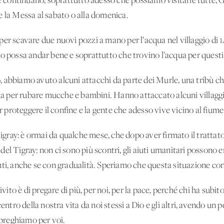
e continuano, soprattutto adesso che possiamo visitarle tutte, Go
e la Messa al sabato o alla domenica.
er scavare due nuovi pozzi a mano per l’acqua nel villaggio di 14
o possa andar bene e soprattutto che trovino l’acqua per questi 
 abbiamo avuto alcuni attacchi da parte dei Murle, una tribù c
pia per rubare mucche e bambini. Hanno attaccato alcuni villagg
er proteggere il confine e la gente che adesso vive vicino al fiume
Tigray: è ormai da qualche mese, che dopo aver firmato il trattato 
el Tigray: non ci sono più scontri, gli aiuti umanitari possono en
nti, anche se con gradualità. Speriamo che questa situazione con
ivito è di pregare di più, per noi, per la pace, perché chi ha subito
entro della nostra vita da noi stessi a Dio e gli altri, avendo un pe
e preghiamo per voi.