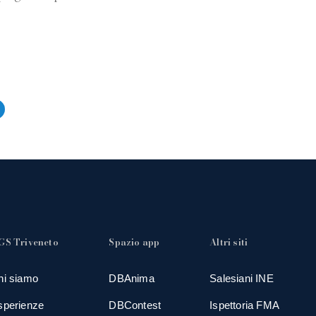
GS Triveneto
Spazio app
Altri siti
hi siamo
DBAnima
Salesiani INE
sperienze
DBContest
Ispettoria FMA