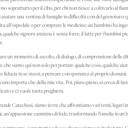
sono soprattutto per il cibo, per chi non riesce a coltivarlo al fi
utare una ventina di famiglie in difficoltà con del granoturco 
visita all’ospedale o per comprare le medicine: un bambino ha ing
, qualche signora anziana è senza forze, il latte per i bambini pic
e.
e un momento di ascolto, di dialogo, di comprensione delle diff
 che siamo qui non solo per portare qualche cosa, qualche aiut
avere fiducia in se stessi, a pensare con speranza al proprio domani
no importa che della mia vita. Poi, piano piano, si cerca di fare 
icato e ci vuole tanta preghiera.
nde Catechesi, siamo in tre che affrontiamo vari temi, legati in
i, un’appassione cammino di fede, trasformando l’omelia in un be