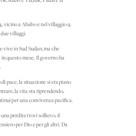
k, Kubri e TiaJiak, Pilual e la
, vicino a Ababo e nel villaggio 9,
due villaggi.
he vive in Sud Sudan, ma che
i in questo mese. Il governo ha
.
di pace, la situazione si sta piano
trare, la vita sta riprendendo,
tinui per una convivenza pacifica.
 una perdita trovi sollievo, il
nsiero per Dio e per gli altri. Da