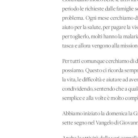
periodo le richieste dalle famiglie 
problema. Ogni mese cerchiamo di ai
aiuto per la salute, per pagare la 
per toglierlo, molti hanno la malaria
tasca e allora vengono alla mission
Per tutti comunque cerchiamo di dar
possiamo. Questo ci ricorda sempre
la vita, le difficoltà e aiutare ad 
condividendo, sentendo che a qualcu
semplice e alla volte è molto compl
Abbiamo iniziato la domenica la Gra
sette segno nel Vangelo di Giovann