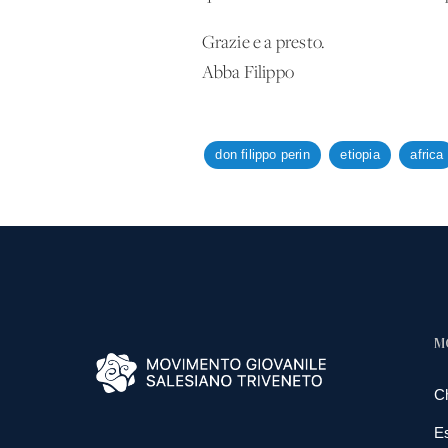
Grazie e a presto.
Abba Filippo
don filippo perin
etiopia
africa
M
C
E