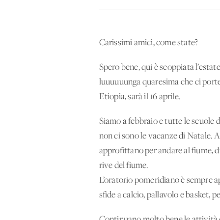
Carissimi amici, come state?
Spero bene, qui è scoppiata l’estate
luuuuuunga quaresima che ci porter
Etiopia, sarà il 16 aprile.
Siamo a febbraio e tutte le scuole 
non ci sono le vacanze di Natale. An
approfittano per andare al fiume, d
rive del fiume.
L’oratorio pomeridiano è sempre ape
sfide a calcio, pallavolo e basket, pe
Continuano molto bene le attività d