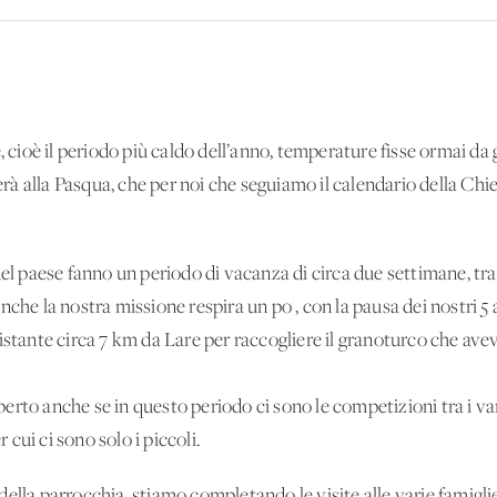
, cioè il periodo più caldo dell’anno, temperature fisse ormai da 
à alla Pasqua, che per noi che seguiamo il calendario della Chi
del paese fanno un periodo di vacanza di circa due settimane, tr
che la nostra missione respira un po', con la pausa dei nostri 5 as
istante circa 7 km da Lare per raccogliere il granoturco che ave
rto anche se in questo periodo ci sono le competizioni tra i var
r cui ci sono solo i piccoli.
ella parrocchia, stiamo completando le visite alle varie famiglie