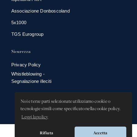
Associazione Donboscoland
5x1000
TGS Eurogroup
Sicurezza
Privacy Policy
Whistleblowing -
Segnalazione illeciti
Noi e terze parti selezionate utilizziamo cookie o
tecnologie simili come specificato nella cookie policy.
Leggi la policy
Rifiuta
Accetta
Versione app: 3.64.2 (18ea8745)