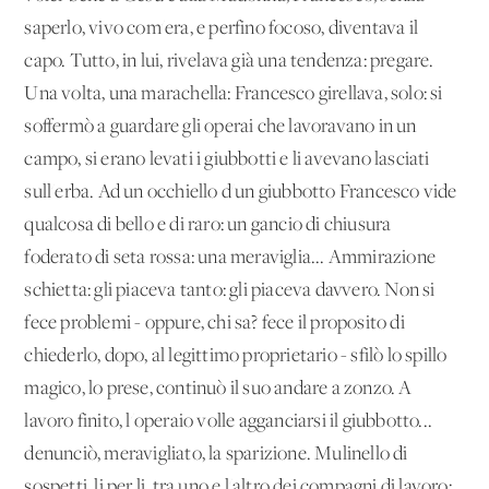
saperlo, vivo com'era, e perfino focoso, diventava il
capo. Tutto, in lui, rivelava già una tendenza: pregare.
Una volta, una marachella: Francesco girellava, solo: si
soffermò a guardare gli operai che lavoravano in un
campo, si erano levati i giubbotti e li avevano lasciati
sull'erba. Ad un occhiello d'un giubbotto Francesco vide
qualcosa di bello e di raro: un gancio di chiusura
foderato di seta rossa: una meraviglia... Ammirazione
schietta: gli piaceva tanto: gli piaceva davvero. Non si
fece problemi - oppure, chi sa? fece il proposito di
chiederlo, dopo, al legittimo proprietario - sfilò lo spillo
magico, lo prese, continuò il suo andare a zonzo. A
lavoro finito, l'operaio volle agganciarsi il giubbotto...
denunciò, meravigliato, la sparizione. Mulinello di
sospetti, li per li, tra uno e l'altro dei compagni di lavoro: