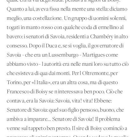
quale era la via degli studi? pensava il signor di Boisy.
Quanto a lui, aveva fissa nella mente una stella: diciamo
meglio, una costellazione. Un gruppo di uomini solenni,
togati in manto rosso con qualche coda di ermellino al
bavero: i senatori di Savoia, residenti a Chambéry in alto
consesso. Dopo il Duca e, se si voglia, il governatore di
Savoia - che era un Lussemburgo - Martigues come
abbiamo visto - l'autorità era nelle mani loro su tutto ciò
che esisteva di qua dai monti. Per l'Oltremonte, per
Torino, per «l'Italia», era un'altra cosa, ma di questo
Francesco di Boisy se n'interessava ben poco. Ciò che
contava, era la Savoia: Savoia, vita! vita! Ebbene:
Senatore di Savoia: quel suo figlio pensoso, buono, che
ambiva a imparare... Senatore di Savoia! Il problema
venne sul tappeto ben presto. Il sire di Boisy cominciò a