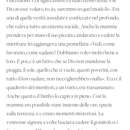
vino buono. Col figlio, insisteva sullo stesso tema: «Se
Dio avesse voluto, to, io, saremmo in quel modo li». Era
una di quelle verità assodate e conficcate nel profondo,
che valeva tutto un sistema sociale. Anche la mamma
prendeva per mano il suo piccino, andavano a vedere la
mietitura: lei aggiungeva una pennellata: «Vedi, come
lavorano, come sudano? Dobbiamo voler molto bene a
loro. E poi, c'è un fatto: che se Dio non mandasse la
pioggia, il sole, quello che ci vuole, questi poverini, con
tutto il loro sudare, non raccoglierebbero nulla». Ecco: il
quadretto dei mietitori, a un tratto, era trasumanato.
Anche questo, il bimbo lo capiva in pieno. Con la
mamma era possibile stare insieme delle ore, specie
sulla terrazza, e c'erano momenti misteriosi. La
ventenne signora a volte lasciava cadere il gomitolo e i