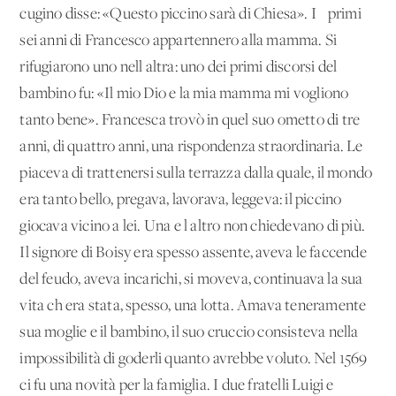
cugino disse: «Questo piccino sarà di Chiesa». I primi
sei anni di Francesco appartennero alla mamma. Si
rifugiarono uno nell'altra: uno dei primi discorsi del
bambino fu: «Il mio Dio e la mia mamma mi vogliono
tanto bene». Francesca trovò in quel suo ometto di tre
anni, di quattro anni, una rispondenza straordinaria. Le
piaceva di trattenersi sulla terrazza dalla quale, il mondo
era tanto bello, pregava, lavorava, leggeva: il piccino
giocava vicino a lei. Una e l'altro non chiedevano di più.
Il signore di Boisy era spesso assente, aveva le faccende
del feudo, aveva incarichi, si moveva, continuava la sua
vita ch'era stata, spesso, una lotta. Amava teneramente
sua moglie e il bambino, il suo cruccio consisteva nella
impossibilità di goderli quanto avrebbe voluto. Nel 1569
ci fu una novità per la famiglia. I due fratelli Luigi e