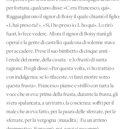
per fortuna, qualcuno disse: «C'era Francesco, qui».
Ragguagliarono il signor di Boisy il quale chiamò il figlio:
«L'hai preso tu?». «Si, l'ho preso io. L'ho qui». Lo tirò
fuori, lo fece vedere. Allora il signor di Boisy riunì gli
operai e la gente di castello: qualcosa di solenne stava
per accadere. Prese il suo bimbetto di cinque anni -
l'erede del nome, della casata - e lo frustò di santa
ragione. Poi gli disse: «Per questa volta, vi ho trattato
con indulgenza: se lo rifaceste, vi farei morire sotto
questa frusta». Francesco pianse e strillò con tutta la
voce che aveva: prima della frusta, durante la frusta, gli
si era spalancata, a un tratto, la coscienza: soffri per il
male che aveva fatto, per la paura delle sferzate, per le
sferzate, per la vergogna (inaudita). Fu un attimo