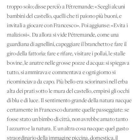
troppo solo; disse perciò a Pétremande: «Scegli alcuni
bambini del castello, quelli che ti paiono più buoni, e
invitali a giocare con Francesco». Poi aggiunse: «Evita i
maliziosi». Da allora si vide Pétremande, come una
guardiana di agnellini, capeggiare il branchetto e fare il
giro della fattoria: fare e rifare, visitare i pollai, le stalle
bovine, le anatre nelle grosse pozze d'acqua: si spiegava
tutto, si ammirava e commentava e ogni giorno si
ricominciava da capo. Più bello era sciorinarsi nell'erba
alta dei prati sotto le mura del castello, empirsi gli occhi
di blu e di luce. Il sentimento grande della natura nacque
certamente in Francesco durante quelle passeggiate: se
fosse stato un bimbo di città, non avrebbe amato tanto
l'azzurro e la natura. E un'altra cosa nacque: quel gusto
straordinario della immagine piccina, domestica, il