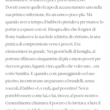
drammatico. Si macerò, poi, e poi si rasserenò.
Dovett'essere quello il capo di accusa numero uno nella
sua prima confessione, fra un anno o poco più. Ma
quando aveva tempo, il babbo lo prendeva per mano e lo
portava a spasso con sé. Bisogna dire che il signor di
Boisy traduceva la sua fede schietta di cristiano, in una
pratica di comprensione verso i poveri. Era
elemosiniere in grande. Nei giorni belli di famiglia, al
portone sfilavano cinquantine di più o meno poveri per
ricevere grano, legumi, vino, quello che volevano... era
corte bandita. E quando, cosi, passeggiando col suo
piccino, incontravano un paesano a brandelli, senza
zoccoli, il babbo: «Lo vedi, quel poverino? Noi si
potrebb'essere come lui, e lui, invece, al posto nostro».
Generalmente chiamava il povero e lo invitava a bere il