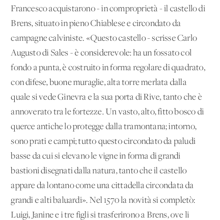
Francesco acquistarono - in comproprietà - il castello di
Brens, situato in pieno Chiablese e circondato da
campagne calviniste. «Questo castello - scrisse Carlo
Augusto di Sales - è considerevole: ha un fossato col
fondo a punta, è costruito in forma regolare di quadrato,
con difese, buone muraglie, alta torre merlata dalla
quale si vede Ginevra e la sua porta di Rive, tanto che è
annoverato tra le fortezze. Un vasto, alto, fitto bosco di
querce antiche lo protegge dalla tramontana; intorno,
sono prati e campi; tutto questo circondato da paludi
basse da cui si elevano le vigne in forma di grandi
bastioni disegnati dalla natura, tanto che il castello
appare da lontano come una cittadella circondata da
grandi e alti baluardi». Nel 1570 la novità si completò:
Luigi, Janine e i tre figli si trasferirono a Brens, ove li