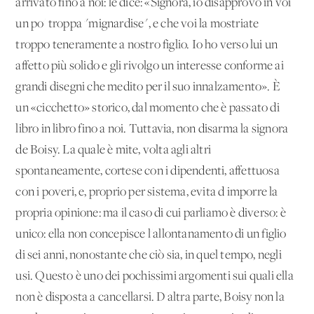
arrivato fino a noi: le dice: «Signora, io disapprovo in voi
un po' troppa "mignardise", e che voi la mostriate
troppo teneramente a nostro figlio. Io ho verso lui un
affetto più solido e gli rivolgo un interesse conforme ai
grandi disegni che medito per il suo innalzamento». È
un «cicchetto» storico, dal momento che è passato di
libro in libro fino a noi. Tuttavia, non disarma la signora
de Boisy. La quale è mite, volta agli altri
spontaneamente, cortese con i dipendenti, affettuosa
con i poveri, e, proprio per sistema, evita d'imporre la
propria opinione: ma il caso di cui parliamo è diverso: è
unico: ella non concepisce l'allontanamento di un figlio
di sei anni, nonostante che ciò sia, in quel tempo, negli
usi. Questo è uno dei pochissimi argomenti sui quali ella
non è disposta a cancellarsi. D'altra parte, Boisy non la