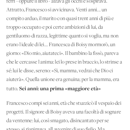
ferri - oppure il libro - alzava gli occhi e sospirava.
Attratto, Francesco si avvicinava. Venti anni... un
compito arduo, il marito con quasi trent'anni di più e
troppo occupato e poi certe ambizioni di lui, da
gentiluomo di razza, legittime quanto si voglia, ma non
erano l'ideale di lei... Francesca di Boisy mormorò, un
giorno: «Dio mio, aiutateci». Il bambino la fissò, pareva
che le cercasse l'anima: lei lo prese in braccio, lo strinse a
sé: lui le disse, sereno: «Si, mamma, vedrai che Dio ci
aiuterà». Quella unione era genuina; per la mamma, era
Sei anni: una prima «maggiore età»
tutto.
Francesco compi sei anni, età che stuzzicò il vespaio dei
progetti. Il signore di Boisy aveva una facoltà di sognare
da ventenne: lui, così smagato, disincantato per se
stesso, si rianimava, all'avvenire di suo figlio. Ma,