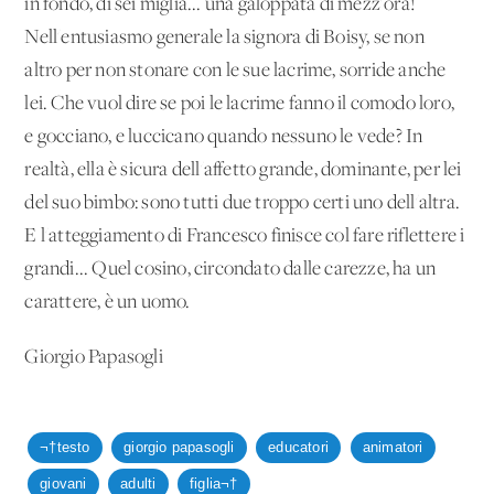
in fondo, di sei miglia... una galoppata di mezz'ora!
Nell'entusiasmo generale la signora di Boisy, se non
altro per non stonare con le sue lacrime, sorride anche
lei. Che vuol dire se poi le lacrime fanno il comodo loro,
e gocciano, e luccicano quando nessuno le vede? In
realtà, ella è sicura dell'affetto grande, dominante, per lei
del suo bimbo: sono tutti due troppo certi uno dell'altra.
E l'atteggiamento di Francesco finisce col fare riflettere i
grandi... Quel cosino, circondato dalle carezze, ha un
carattere, è un uomo.
Giorgio Papasogli
¬†testo
giorgio papasogli
educatori
animatori
giovani
adulti
figlia¬†