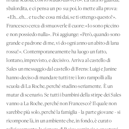
in una scuola, così io studio davvero». La tata lo guarda,
sbalordita, e ci pensa un po' su: poi, lo mette alla prova:
«Eh...eh... e tu che cosa mi dai, se ti ottengo questo?».
Francesco cerca di smuoverle il cuore: «Io sono piccino
e non possiedo nulla». Poi aggiunge: «Però, quando sono
grande e padrone di me, vi do ogni anno un abito di lana
rossa!». Contemporaneamente ha luogo un fatto,
lontano, imprevisto, e decisivo. Arriva al castello di
Sales un messaggio dal castello di Brens: Luigi e Janine
hanno deciso di mandare tutti tre i loro rampolli alla
scuola di La Roche, perché studino seriamente. È un
mutar di scenario. Se tutti i bambini della stirpe dei Sales
vanno a La Roche, perché non Francesco? Il quale non
sarebbe più solo, perché la famiglia - la parte giovane - si
ricompone là, in un ambiente che, in fondo, è curato