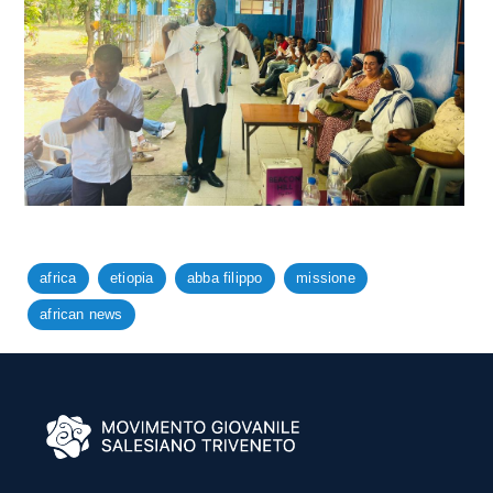
africa
etiopia
abba filippo
missione
african news