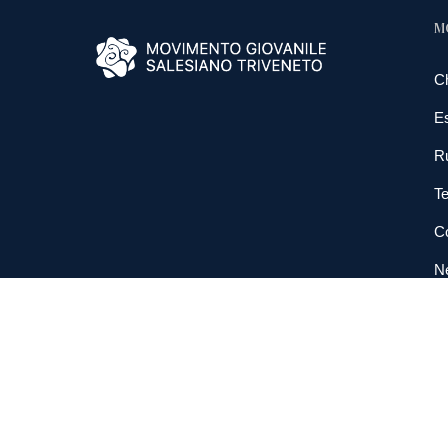
M
C
E
R
Te
Co
N
So