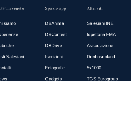
GS Triveneto
Spazio app
Altri siti
hi siamo
DBAnima
Salesiani INE
sperienze
DBContest
Ispettoria FMA
ubriche
DBDrive
Associazione
sti Salesiani
Iscrizioni
Donboscoland
ntatti
Fotografie
5x1000
ews
Gadgets
TGS Eurogroup
cial