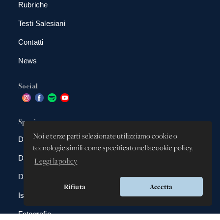
Rubriche
Testi Salesiani
Contatti
News
Social
Spazio app
Noi e terze parti selezionate utilizziamo cookie o
DBAnima
tecnologie simili come specificato nella cookie policy.
DBContest
Leggi la policy
DBDrive
Rifiuta
Accetta
Iscrizioni
Fotografie