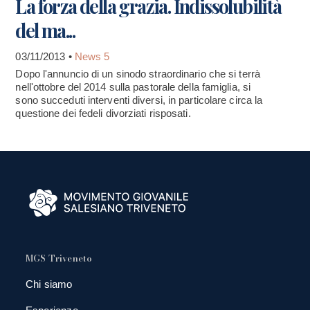
La forza della grazia. Indissolubilità
del ma...
03/11/2013 •
News 5
Dopo l'annuncio di un sinodo straordinario che si terrà
nell'ottobre del 2014 sulla pastorale della famiglia, si
sono succeduti interventi diversi, in particolare circa la
questione dei fedeli divorziati risposati.
MGS Triveneto
Chi siamo