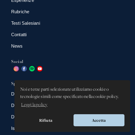
Esperienze
Rubriche
Testi Salesiani
Contatti
News
Social
Spazio app
Noi e terze parti selezionate utilizziamo cookie o
DBAnima
tecnologie simili come specificato nella cookie policy.
Leggi la policy
DBContest
DBDrive
Rifiuta
Accetta
Iscrizioni