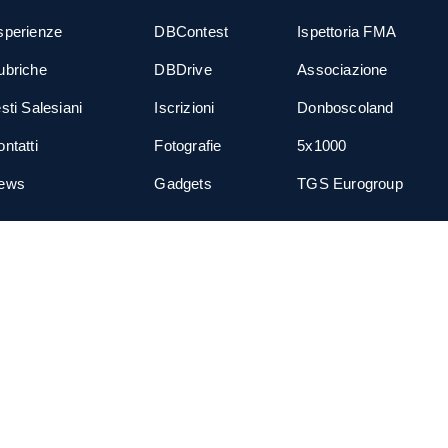
sperienze
DBContest
Ispettoria FMA
ubriche
DBDrive
Associazione
sti Salesiani
Iscrizioni
Donboscoland
ntatti
Fotografie
5x1000
ews
Gadgets
TGS Eurogroup
cial