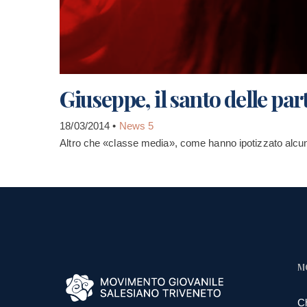
Giuseppe, il santo delle part
18/03/2014 •
News 5
Altro che «classe media», come hanno ipotizzato alcuni
M
C