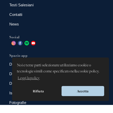
Testi Salesiani
Contatti
News
Social
Spazio app
DBAnima
Noi e terze parti selezionate utilizziamo cookie o
tecnologie simili come specificato nella cookie policy.
DBContest
Leggi la policy
DBDrive
Rifiuta
Accetta
Iscrizioni
Fotografie
Gadgets