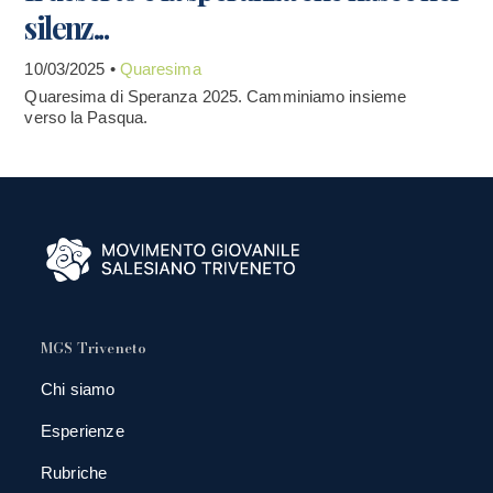
silenz...
10/03/2025 •
Quaresima
Quaresima di Speranza 2025. Camminiamo insieme
verso la Pasqua.
MGS Triveneto
Chi siamo
Esperienze
Rubriche