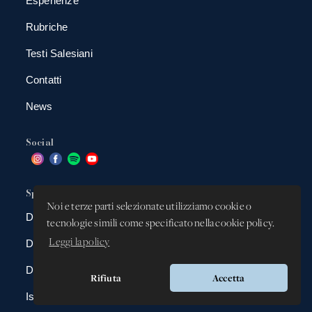
Esperienze
Rubriche
Testi Salesiani
Contatti
News
Social
Spazio app
Noi e terze parti selezionate utilizziamo cookie o
DBAnima
tecnologie simili come specificato nella cookie policy.
Leggi la policy
DBContest
DBDrive
Rifiuta
Accetta
Iscrizioni