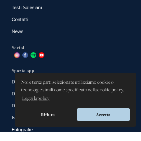
Testi Salesiani
Contatti
News
Social
Spazio app
DBAnima
Noi e terze parti selezionate utilizziamo cookie o
tecnologie simili come specificato nella cookie policy.
DBContest
Leggi la policy
DBDrive
Rifiuta
Accetta
Iscrizioni
Fotografie