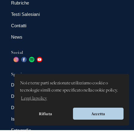
Rubriche
Testi Salesiani
Contatti
News
Social
Spazio app
Noi e terze parti selezionate utilizziamo cookie o
DBAnima
tecnologie simili come specificato nella cookie policy.
DBContest
Leggi la policy
DBDrive
Rifiuta
Accetta
Iscrizioni
Fotografie