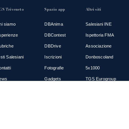
GS Triveneto
Spazio app
Altri siti
hi siamo
DBAnima
Salesiani INE
sperienze
DBContest
Ispettoria FMA
ubriche
DBDrive
Associazione
sti Salesiani
Iscrizioni
Donboscoland
ntatti
Fotografie
5x1000
ews
Gadgets
TGS Eurogroup
cial