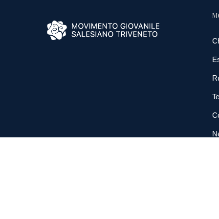
M
C
E
R
Te
Co
N
So