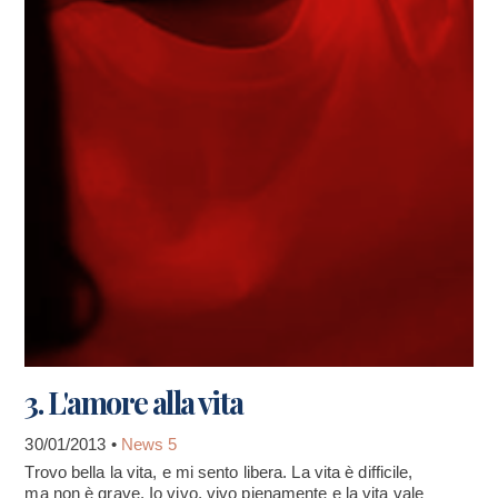
3. L'amore alla vita
30/01/2013 •
News 5
Trovo bella la vita, e mi sento libera. La vita è difficile,
ma non è grave. Io vivo, vivo pienamente e la vita vale