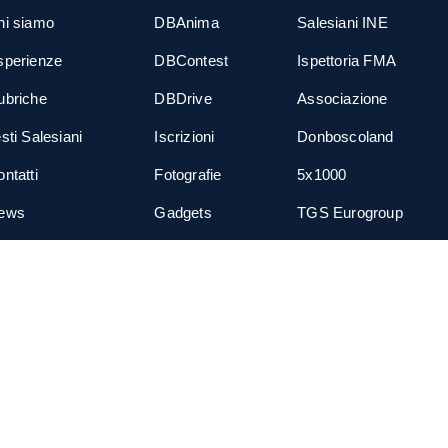
hi siamo
DBAnima
Salesiani INE
sperienze
DBContest
Ispettoria FMA
ubriche
DBDrive
Associazione
sti Salesiani
Iscrizioni
Donboscoland
ntatti
Fotografie
5x1000
ews
Gadgets
TGS Eurogroup
cial