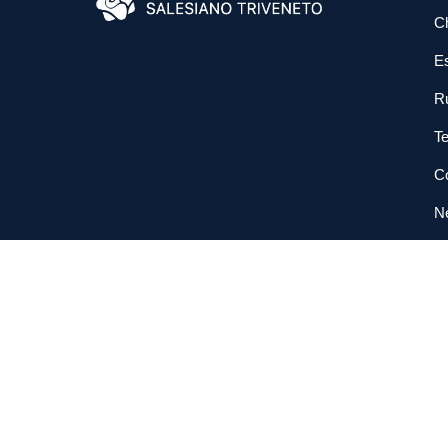
C
E
R
Te
Co
N
So