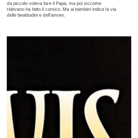
da piccolo voleva fare il Papa, ma poi siccome
ridevano ha fatto il comico. Ma ai bambini indica la via
delle beatitudini e dell'amore.