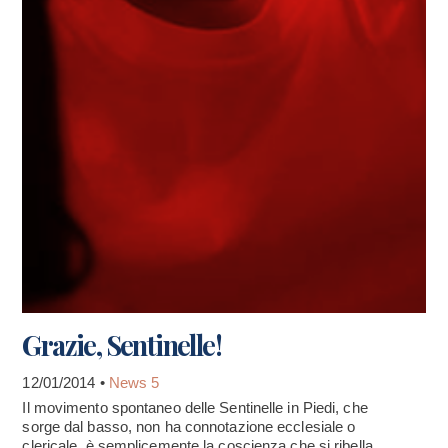
Grazie, Sentinelle!
12/01/2014 •
News 5
Il movimento spontaneo delle Sentinelle in Piedi, che
sorge dal basso, non ha connotazione ecclesiale o
clericale, è semplicemente la coscienza che si ribella