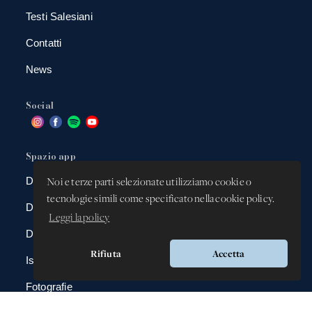
Testi Salesiani
Contatti
News
Social
Spazio app
DBAnima
Noi e terze parti selezionate utilizziamo cookie o
tecnologie simili come specificato nella cookie policy.
DBContest
Leggi la policy
DBDrive
Rifiuta
Accetta
Iscrizioni
Fotografie