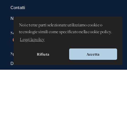
Contatti
News
Noi e terze parti selezionate utilizziamo cookie o
tecnologie simili come specificato nella cookie policy.
Social
Leggi la policy
Spazio app
Rifiuta
Accetta
DBAnima
DBContest
DBDrive
Iscrizioni
Fotografie
Gadgets