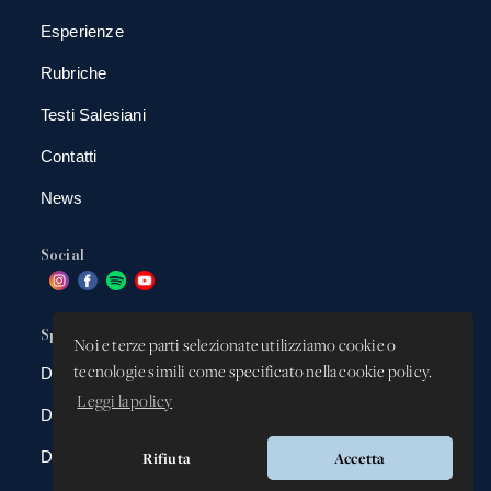
Esperienze
Rubriche
Testi Salesiani
Contatti
News
Social
Spazio app
Noi e terze parti selezionate utilizziamo cookie o
tecnologie simili come specificato nella cookie policy.
DBAnima
Leggi la policy
DBContest
DBDrive
Rifiuta
Accetta