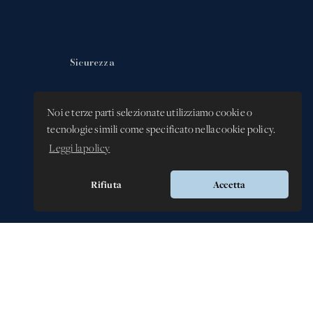
Sicurezza
Privacy Policy
Noi e terze parti selezionate utilizziamo cookie o
Whistleblowing -
tecnologie simili come specificato nella cookie policy.
Segnalazione illeciti
Leggi la policy
Rifiuta
Accetta