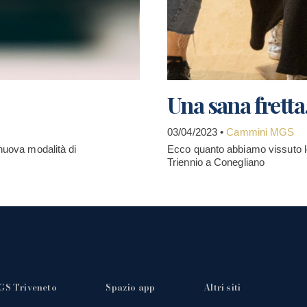
Una sana fretta
03/04/2023 •
Cammini MGS
 nuova modalità di
Ecco quanto abbiamo vissuto
Triennio a Conegliano
GS Triveneto
Spazio app
Altri siti