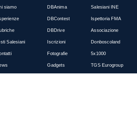
hi siamo
DBAnima
Salesiani INE
sperienze
DBContest
Ispettoria FMA
ubriche
DBDrive
Associazione
sti Salesiani
Iscrizioni
Donboscoland
ntatti
Fotografie
5x1000
ews
Gadgets
TGS Eurogroup
cial