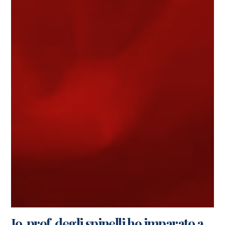
Io, prof, degli spinelli ho imparato a