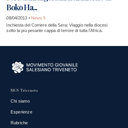
Boko Ha...
08/04/2013 •
News 5
Inchiesta del Corriere della Sera: Viaggio nella diocesi
sotto la più pesante cappa di terrore di tutta l'Africa.
MGS Triveneto
Chi siamo
Esperienze
Rubriche