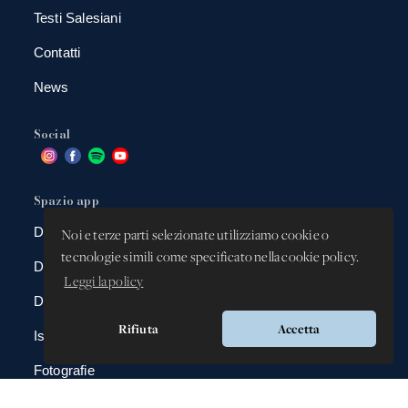
Testi Salesiani
Contatti
News
Social
Spazio app
DBAnima
Noi e terze parti selezionate utilizziamo cookie o
tecnologie simili come specificato nella cookie policy.
DBContest
Leggi la policy
DBDrive
Rifiuta
Accetta
Iscrizioni
Fotografie
Gadgets