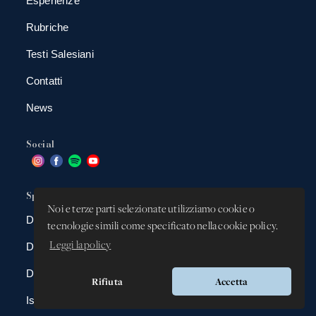
Esperienze
Rubriche
Testi Salesiani
Contatti
News
Social
Spazio app
Noi e terze parti selezionate utilizziamo cookie o
DBAnima
tecnologie simili come specificato nella cookie policy.
Leggi la policy
DBContest
DBDrive
Rifiuta
Accetta
Iscrizioni