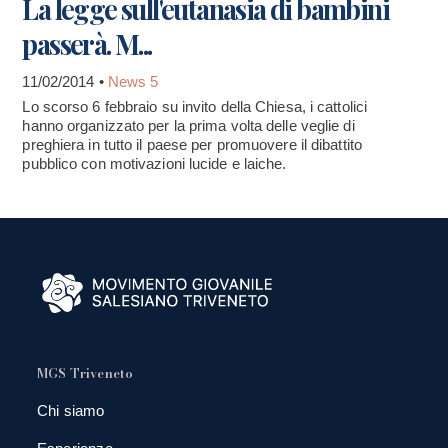
La legge sull'eutanasia di bambini
passerà. M...
11/02/2014 •
News 5
Lo scorso 6 febbraio su invito della Chiesa, i cattolici
hanno organizzato per la prima volta delle veglie di
preghiera in tutto il paese per promuovere il dibattito
pubblico con motivazioni lucide e laiche.
MGS Triveneto
Chi siamo