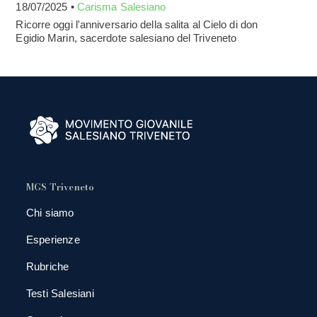
18/07/2025 •
Carisma Salesiano
Ricorre oggi l'anniversario della salita al Cielo di don
Egidio Marin, sacerdote salesiano del Triveneto
MGS Triveneto
Chi siamo
Esperienze
Rubriche
Testi Salesiani