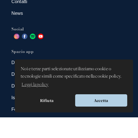
Contatti
News
Social
Spazio app
DBAnima
Noi e terze parti selezionate utilizziamo cookie o
DBContest
tecnologie simili come specificato nella cookie policy.
Leggi la policy
DBDrive
Iscrizioni
Rifiuta
Accetta
Fotografie
Gadgets