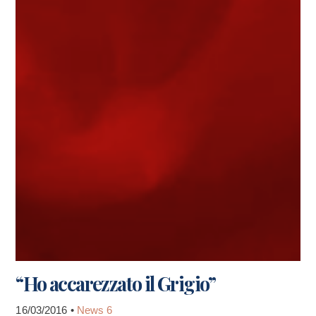
“Ho accarezzato il Grigio”
16/03/2016 •
News 6