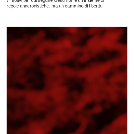
7 motivi per cui seguire Gesù non è un insieme di
regole anacronistiche, ma un cammino di libertà...