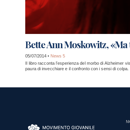
Bette Ann Moskowitz, «Ma tu
05/07/2014 •
News 5
Il libro racconta l'esperienza del morbo di Alzheimer vis
paura di invecchiare e il confronto con i sensi di colpa.
M