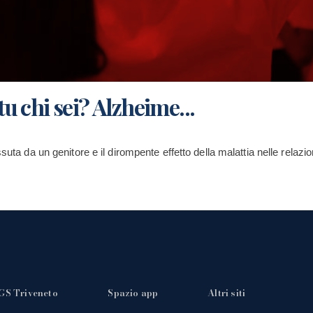
 chi sei? Alzheime...
suta da un genitore e il dirompente effetto della malattia nelle relaz
GS Triveneto
Spazio app
Altri siti