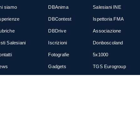
hi siamo
DBAnima
Salesiani INE
sperienze
DBContest
Ispettoria FMA
ubriche
DBDrive
Associazione
sti Salesiani
Iscrizioni
Donboscoland
ntatti
Fotografie
5x1000
ews
Gadgets
TGS Eurogroup
cial