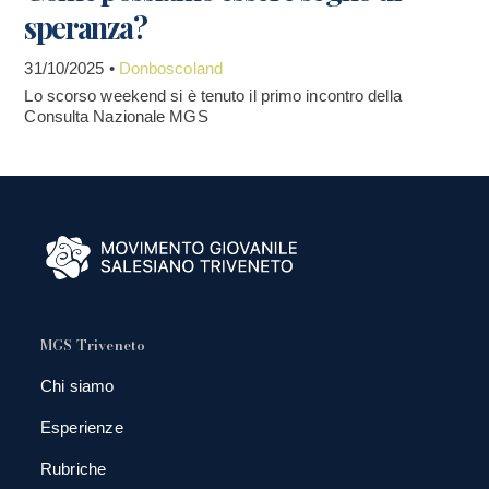
speranza?
31/10/2025 •
Donboscoland
Lo scorso weekend si è tenuto il primo incontro della
Consulta Nazionale MGS
MGS Triveneto
Chi siamo
Esperienze
Rubriche