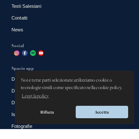
Testi Salesiani
Contatti
News
Social
Spazio app
DBAnima
Noi e terze parti selezionate utilizziamo cookie o
tecnologie simili come specificato nella cookie policy.
DBContest
Leggi la policy
DBDrive
Rifiuta
Accetta
Iscrizioni
Fotografie
Gadgets