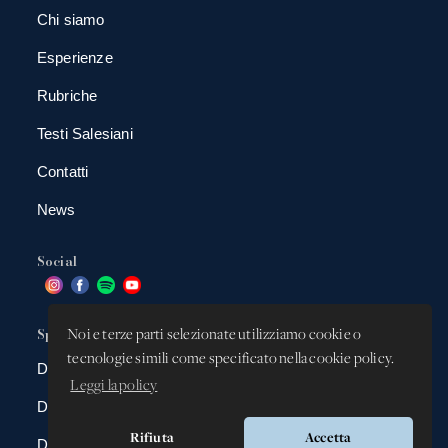
Chi siamo
Esperienze
Rubriche
Testi Salesiani
Contatti
News
Social
Spazio app
Noi e terze parti selezionate utilizziamo cookie o
tecnologie simili come specificato nella cookie policy.
DBAnima
Leggi la policy
DBContest
Rifiuta
Accetta
DBDrive