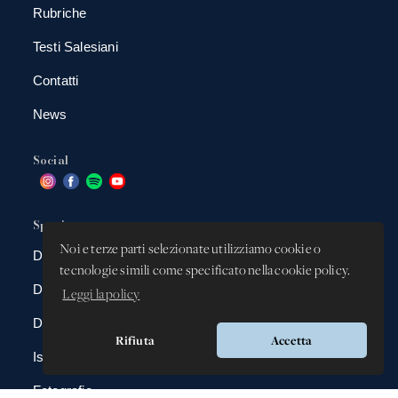
Rubriche
Testi Salesiani
Contatti
News
Social
Spazio app
Noi e terze parti selezionate utilizziamo cookie o
DBAnima
tecnologie simili come specificato nella cookie policy.
DBContest
Leggi la policy
DBDrive
Rifiuta
Accetta
Iscrizioni
Fotografie