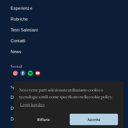
Esperienze
Rubriche
Testi Salesiani
Contatti
News
Social
Spazio app
Noi e terze parti selezionate utilizziamo cookie o
tecnologie simili come specificato nella cookie policy.
DBAnima
Leggi la policy
DBContest
DBDrive
Rifiuta
Accetta