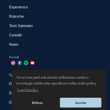
Esperienze
Rubriche
Testi Salesiani
Contatti
News
Social
Spazio app
Noi e terze parti selezionate utilizziamo cookie o
tecnologie simili come specificato nella cookie policy.
DBAnima
Leggi la policy
DBContest
DBDrive
Rifiuta
Accetta