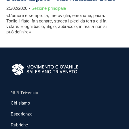
29/02/2020 •
Sezione principale
«L’amore è semplicità, meraviglia, emozione, paura.
Toglie il fiato, fa sognare, stacca i piedi da terra e ti fa
volare. È ogni bacio, litigio, abbraccio, in realtà non si
può definire»
MGS Triveneto
Chi siamo
Esperienze
Rubriche