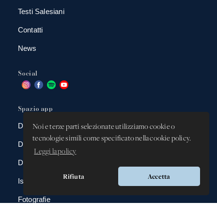
Testi Salesiani
Contatti
News
Social
Spazio app
DBAnima
Noi e terze parti selezionate utilizziamo cookie o
tecnologie simili come specificato nella cookie policy.
DBContest
Leggi la policy
DBDrive
Rifiuta
Accetta
Iscrizioni
Fotografie